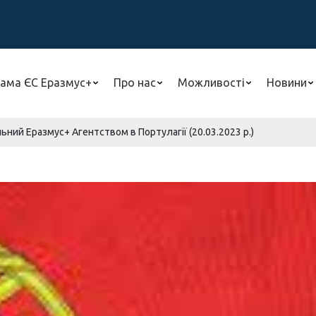
ама ЄС Еразмус+
Про нас
Можливості
Новини
льний Еразмус+ Агентством в Портулагії (20.03.2023 р.)