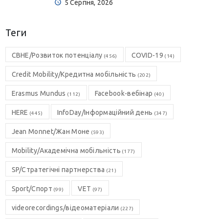
5 Серпня, 2026
Теги
CBHE/Розвиток потенціалу
COVID-19
(456)
(14)
Credit Mobility/Кредитна мобільність
(202)
Erasmus Mundus
Facebook-вебінар
(112)
(40)
HERE
InfoDay/Інформаційний день
(445)
(347)
Jean Monnet/Жан Моне
(593)
Mobility/Академічна мобільність
(177)
SP/Стратегічні партнерства
(21)
Sport/Спорт
VET
(99)
(97)
videorecordings/відеоматеріали
(227)