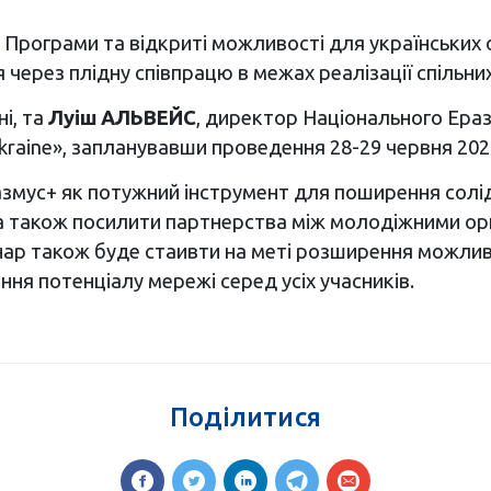
 Програми та відкриті можливості для українських ор
 через плідну співпрацю в межах реалізації спільни
і, та
Луіш АЛЬВЕЙС
, директор Національного Ераз
Ukraine», запланувавши проведення 28-29 червня 202
ус+ як потужний інструмент для поширення солідарн
 а також посилити партнерства між молодіжними орг
інар також буде стаивти на меті розширення можли
ння потенціалу мережі серед усіх учасників.
Поділитися