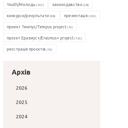
Youth/Молодь
законодавство
(242)
(28)
конкурси/результати
презентація
(98)
(230)
проект Темпус/Tempus project
(70)
проєкт Еразмус+/Erasmus+ project
(730)
реєстрація проєктів
(10)
Архів
2026
2025
2024