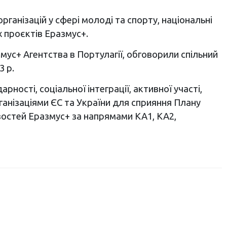
ганізацій у сфері молоді та спорту, національні
х проєктів Еразмус+.
мус+ Агентства в Портулагії, обговорили спільний
3 р.
ості, соціальної інтеграції, активної участі,
анізаціями ЄС та України для сприяння Плану
востей Еразмус+ за напрямами KA1, KA2,