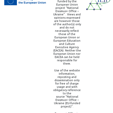
funded by the
European Union
project “National
Erasmus+ Office –
Ukraine” . Views and
opinions expressed
are however those
of the author(s) only
and do not
necessarily reflect
those of the
European Union or
European Education
and Culture
Executive Agency
(EACEA). Neither the
European Union nor
EACEA can be held
responsible for
them.
Use of the website
information,
reposting and
dissemination only
for free of charge
usage and with
obligatory reference
to the
source “National
Erasmus+ Office –
Ukraine (EU-funded
project)”.