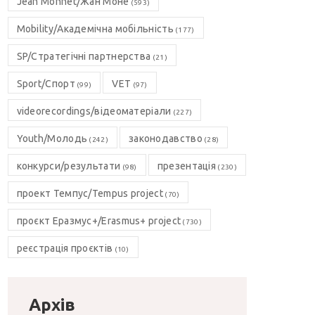
Jean Monnet/Жан Моне
(593)
Mobility/Академічна мобільність
(177)
SP/Стратегічні партнерства
(21)
Sport/Спорт
VET
(99)
(97)
videorecordings/відеоматеріали
(227)
Youth/Молодь
законодавство
(242)
(28)
конкурси/результати
презентація
(98)
(230)
проект Темпус/Tempus project
(70)
проєкт Еразмус+/Erasmus+ project
(730)
реєстрація проєктів
(10)
Архів