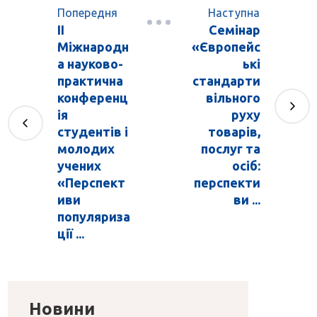
Попередня
Наступна
ІІ
Семінар
Міжнародн
«Європейс
а науково-
ькі
практична
стандарти
конференц
вільного
ія
руху
студентів і
товарів,
молодих
послуг та
учених
осіб:
«Перспект
перспекти
иви
ви ...
популяриза
ції ...
Новини