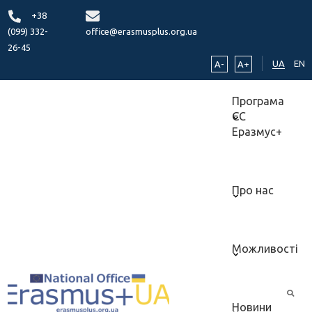
+38
(099) 332-
office@erasmusplus.org.ua
26-45
UA
EN
A-
A+
Програма
ЄС
Еразмус+
Про нас
Можливості
Новини