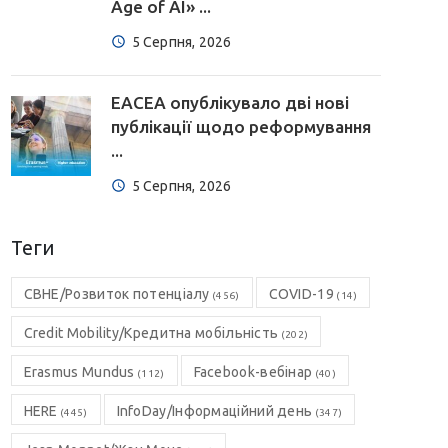
Age of AI» ...
5 Серпня, 2026
EACEA опублікувало дві нові
публікації щодо реформування
...
5 Серпня, 2026
Теги
CBHE/Розвиток потенціалу
COVID-19
(456)
(14)
Credit Mobility/Кредитна мобільність
(202)
Erasmus Mundus
Facebook-вебінар
(112)
(40)
HERE
InfoDay/Інформаційний день
(445)
(347)