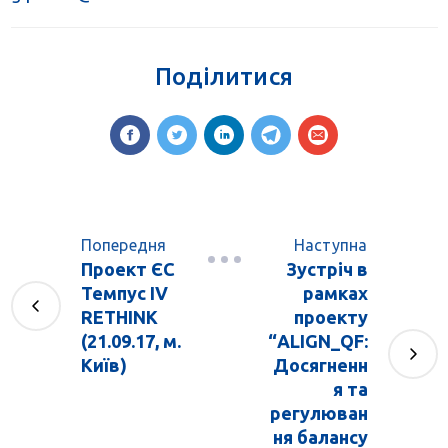
Поділитися
Попередня
Наступна
Проект ЄС
Зустріч в
Темпус IV
рамках
RETHINK
проекту
(21.09.17, м.
“ALIGN_QF:
Київ)
Досягненн
я та
регулюван
ня балансу