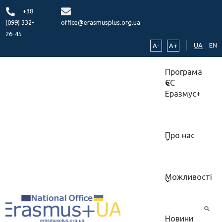
+38
(099) 332-
office@erasmusplus.org.ua
26-45
UA
EN
A-
A+
Програма
ЄС
Еразмус+
Про нас
Можливості
Новини