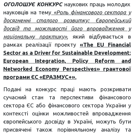
ОГОЛОШУЄ КОНКУРС
наукових праць молодих
науковців на тему
«Роль фінансового сектора у
досягненні сталого розвитку: Європейський
досвід та можливості його впровадження у
національну практику»
, який відбувається в
рамках реалізації проекту
«The EU Financial
Sector as a Driver for Sustainable Development:
European Integration, Policy Reform and
Networked Economy Perspectives» грантової
програми ЄС «ЕРАЗМУС+».
Подані на конкурс праці мають розкривати
сучасний стан та перспективи фінансового
сектора ЄС або фінансового сектора України у
контексті оцінки можливостей впровадження
європейського досвіду в Україні, можуть бути
присвячені також порівняльному аналізу та