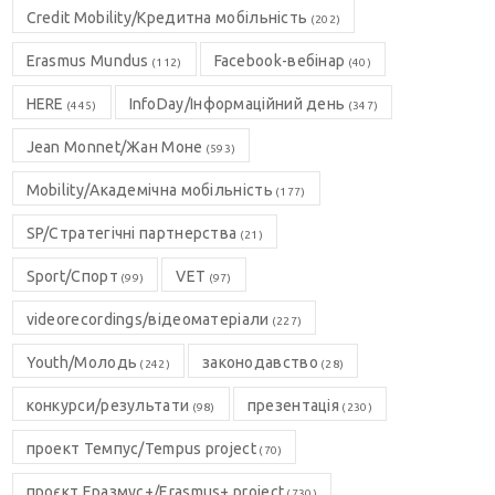
Credit Mobility/Кредитна мобільність
(202)
Erasmus Mundus
Facebook-вебінар
(112)
(40)
HERE
InfoDay/Інформаційний день
(445)
(347)
Jean Monnet/Жан Моне
(593)
Mobility/Академічна мобільність
(177)
SP/Стратегічні партнерства
(21)
Sport/Спорт
VET
(99)
(97)
videorecordings/відеоматеріали
(227)
Youth/Молодь
законодавство
(242)
(28)
конкурси/результати
презентація
(98)
(230)
проект Темпус/Tempus project
(70)
проєкт Еразмус+/Erasmus+ project
(730)