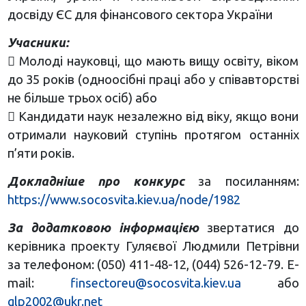
досвіду ЄС для фінансового сектора України
Учасники:
 Молоді науковці, що мають вищу освіту, віком
до 35 років (одноосібні праці або у співавторстві
не більше трьох осіб) або
 Кандидати наук незалежно від віку, якщо вони
отримали науковий ступінь протягом останніх
п’яти років.
Докладніше про конкурс
за посиланням:
https://www.socosvita.kiev.ua/node/1982
За додатковою інформацією
звертатися до
керівника проекту Гуляєвої Людмили Петрівни
за телефоном: (050) 411-48-12, (044) 526-12-79. E-
mail:
finsectoreu@socosvita.kiev.ua
або
glp2002@ukr.net