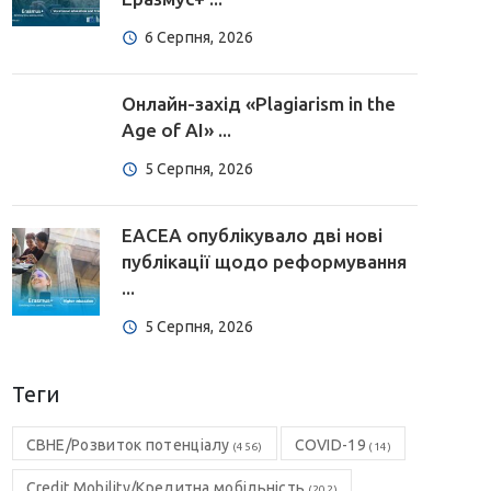
6 Серпня, 2026
Онлайн-захід «Plagiarism in the
Age of AI» ...
5 Серпня, 2026
EACEA опублікувало дві нові
публікації щодо реформування
...
5 Серпня, 2026
Теги
CBHE/Розвиток потенціалу
COVID-19
(456)
(14)
Credit Mobility/Кредитна мобільність
(202)