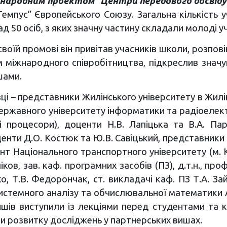
міжнародним проектом “Центри передового досвіду
пус” Європейського Союзу. Загальна кількість уч
д 50 осіб, з яких значну частину складали молоді уч
воїй промові він привітав учасників школи, розповів
м міжнародного співробітництва, підкреслив значу
шами.
ці – представники Жилінського університету в Жилі
державного університету інформатики та радіоелектр
 процесори), доценти Н.В. Лапіцька та В.А. Па
центи Д.О. Костюк та Ю.В. Савіцький, представники
цент Національного транспортного університету (м. 
іков, зав. каф. програмних засобів (ПЗ), д.т.н., проф
нко, Т.В. Федорончак, ст. викладачі каф. ПЗ Т.А. 
истемного аналізу та обчислювальної математики А.
вишів виступили із лекціями перед студентами та 
ми розвитку досліджень у партнерських вишах.