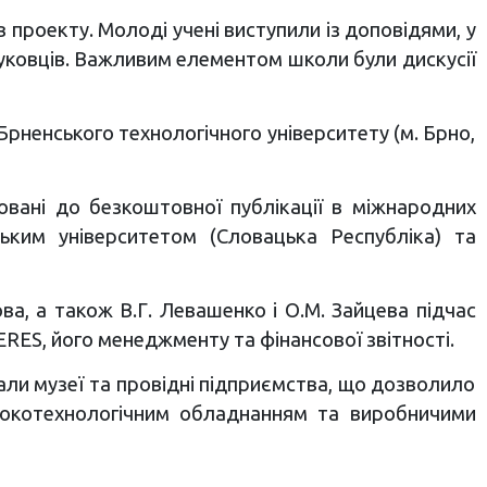
в проекту. Молоді учені виступили із доповідями, у
ауковців. Важливим елементом школи були дискусії
Брненського технологічного університету (м. Брно,
овані до безкоштовної публікації в міжнародних
ьким університетом (Словацька Республіка) та
а, а також В.Г. Левашенко і О.М. Зайцева підчас
RES, його менеджменту та фінансової звітності.
али музеї та провідні підприємства, що дозволило
сокотехнологічним обладнанням та виробничими