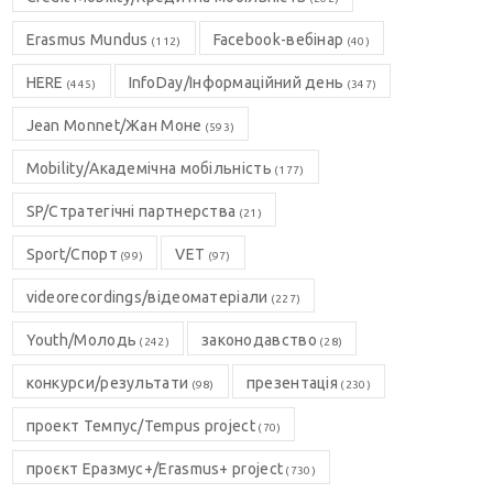
Erasmus Mundus
Facebook-вебінар
(112)
(40)
HERE
InfoDay/Інформаційний день
(445)
(347)
Jean Monnet/Жан Моне
(593)
Mobility/Академічна мобільність
(177)
SP/Стратегічні партнерства
(21)
Sport/Спорт
VET
(99)
(97)
videorecordings/відеоматеріали
(227)
Youth/Молодь
законодавство
(242)
(28)
конкурси/результати
презентація
(98)
(230)
проект Темпус/Tempus project
(70)
проєкт Еразмус+/Erasmus+ project
(730)