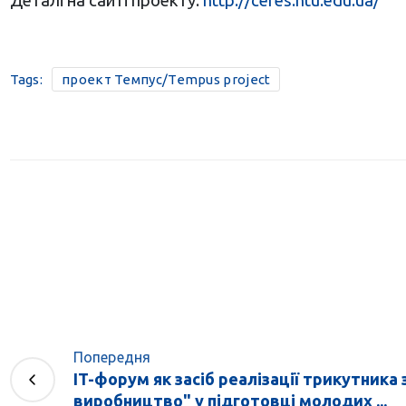
Деталі на сайті проекту:
http://ceres.ntu.edu.ua/
Tags:
проект Темпус/Tempus project
Попередня
IT-форум як засіб реалізації трикутника 
виробництво" у підготовці молодих ...