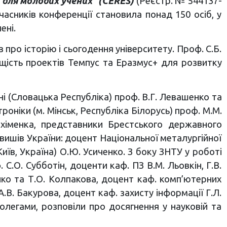
 для молодих учених” (CERES)
(Реєстр. № 544137-
асників конференції становила понад 150 осіб, у
ені.
 про історію і сьогодення університету. Проф. С.Б.
щість проектів Темпус та Еразмус+ для розвитку
ні (Словацька Республіка) проф. В.Г. Левашенко та
оніки (м. Мінськ, Республіка Білорусь) проф. М.М.
рхіменка, представники Брестського державного
 вишів України: доцент Національної металургійної
Київ, Україна) О.Ю. Усиченко. З боку ЗНТУ у роботі
. С.О. Субботін, доценти каф. ПЗ В.М. Льовкін, Г.В.
Зайко та Т.О. Колпакова, доцент каф. комп’ютерних
В. Бакурова, доцент каф. захисту інформації Г.Л.
колегами, розповіли про досягнення у науковій та