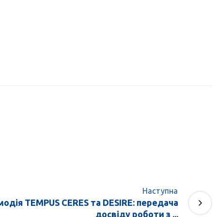
Наступна
одія TEMPUS CERES та DESIRE: передача
досвіду роботи з ...