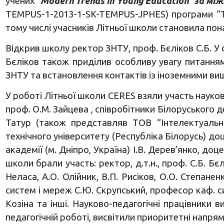
учених
“Modern Trends in Young Education” за 
TEMPUS-1-2013-1-SK-TEMPUS-JPHES) програми “Тем
тому числі учасників Літньої школи становила пона
Відкрив школу ректор ЗНТУ, проф. Бєліков С.Б. У с
Бєліков також приділив особливу увагу питання
ЗНТУ та встановлення контактів із іноземними ви
У роботі Літньої школи CERES взяли участь науков
проф. О.М. Зайцева , співробітники Білоруського 
Татур (також представляв ТОВ “Інтелектуальні
технічного університету (Республіка Білорусь) до
академії (м. Дніпро, Україна) І.В. Дерев’янко, до
школи брали участь: ректор, д.т.н., проф. С.Б. Бєл
Неласа, А.О. Олійник, В.П. Рисіков, О.О. Степане
систем і мереж С.Ю. Скрупський, професор каф. с
Козіна та інші. Науково-педагогічні працівники 
педагогічній роботі, висвітили приоритетні напря