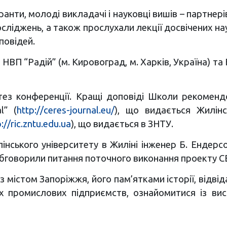
анти, молоді викладачі і науковці вишів – партнері
сліджень, а також прослухали лекції досвічених н
повідей.
НВП “Радій” (м. Кировоград, м. Харків, Україна) та 
і тез конференції. Кращі доповіді Школи рекоменд
l” (
http://ceres-journal.eu/
), що видається Жилінс
://ric.zntu.edu.ua
), що видається в ЗНТУ.
ського університету в Жиліні інженер Б. Ендерсов
бговорили питання поточного виконання проекту CE
 містом Запоріжжя, його пам’ятками історії, відвід
х промислових підприємств, ознайомитися із ви