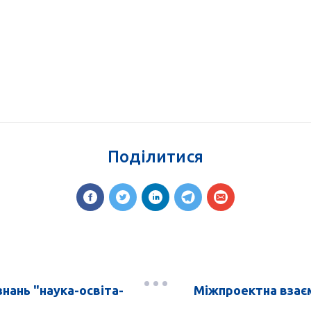
Поділитися
знань "наука-освіта-
Міжпроектна взаєм