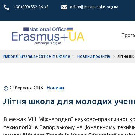
+38 (099) 332-26-45
office@erasmusplus.org.ua
Прогр
National Erasmus+ Office in Ukraine
›
Новини проєктів
›
Літня шк
Новини
21 Вересня, 2016
Літня школа для молодих учен
В межах VІІІ Міжнародної науково-практичної ко
технологій” в Запорізькому національному техніч