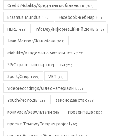
Credit Mobility/Кредитна мобільність
(202)
Erasmus Mundus
Facebook-вебінар
(112)
(40)
HERE
InfoDay/Інформаційний день
(445)
(347)
Jean Monnet/Жан Моне
(593)
Mobility/Академічна мобільність
(177)
SP/Стратегічні партнерства
(21)
Sport/Спорт
VET
(99)
(97)
videorecordings/відеоматеріали
(227)
Youth/Молодь
законодавство
(242)
(28)
конкурси/результати
презентація
(98)
(230)
проект Темпус/Tempus project
(70)
проєкт Еразмус+/Erasmus+ project