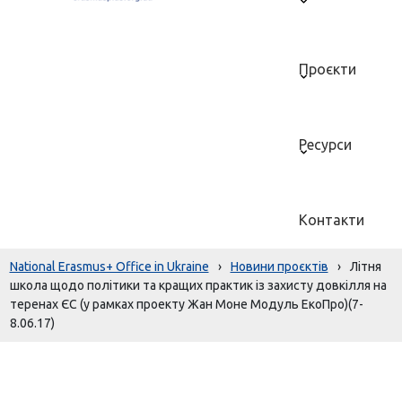
Проєкти
Ресурси
Контакти
National Erasmus+ Office in Ukraine
›
Новини проєктів
›
Літня
школа щодо політики та кращих практик із захисту довкілля на
теренах ЄС (у рамках проекту Жан Моне Модуль ЕкоПро)(7-
8.06.17)