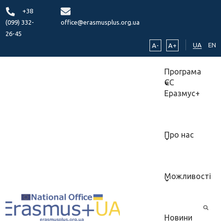
+38
(099) 332-
office@erasmusplus.org.ua
26-45
UA
EN
A-
A+
Програма
ЄС
Еразмус+
Про нас
Можливості
Новини