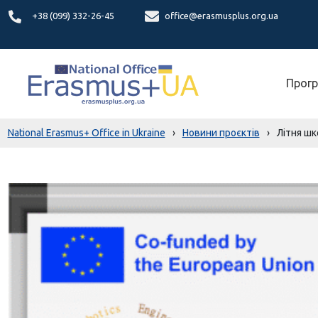
+38 (099) 332-26-45
office@erasmusplus.org.ua
Прогр
National Erasmus+ Office in Ukraine
›
Новини проєктів
›
Літня шк