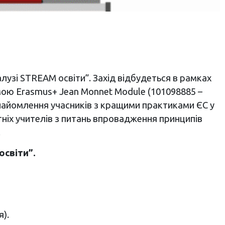
алузі STREAM освіти”. Захід відбудеться в рамках
амою Erasmus+ Jean Monnet Module (101098885 –
найомлення учасників з кращими практиками ЄС у
тніх учителів з питань впровадження принципів
.
освіти”.
).