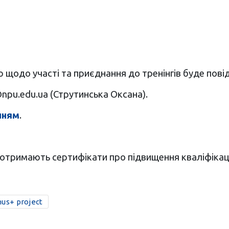
 щодо участі та приєднання до тренінгів буде пові
npu.edu.ua
(Струтинська Оксана).
нням
.
 отримають сертифікати про підвищення кваліфікації
us+ project