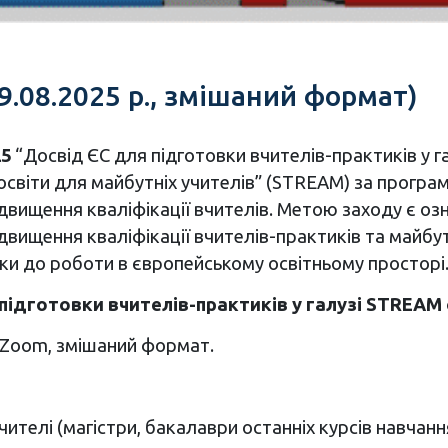
.08.2025 р., змішаний формат)
25
“Досвід ЄС для підготовки вчителів-практиків у г
 освіти для майбутніх учителів” (STREAM) за прогр
ищення кваліфікації вчителів. Метою заходу є оз
підвищення кваліфікації вчителів-практиків та майбу
вки до роботи в європейському освітньому просторі
ідготовки вчителів-практиків у галузі STREAM 
Zoom, змішаний формат.
чителі (магістри, бакалаври останніх курсів навчання