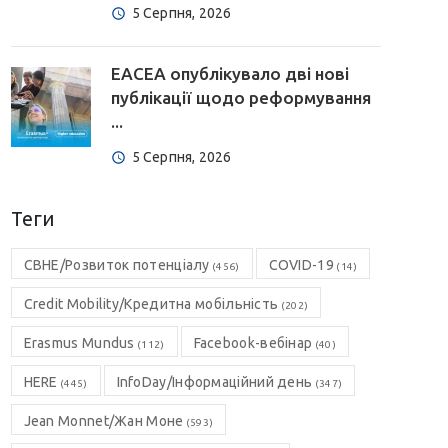
5 Серпня, 2026
EACEA опублікувало дві нові
публікації щодо реформування
...
5 Серпня, 2026
Теги
CBHE/Розвиток потенціалу
COVID-19
(456)
(14)
Credit Mobility/Кредитна мобільність
(202)
Erasmus Mundus
Facebook-вебінар
(112)
(40)
HERE
InfoDay/Інформаційний день
(445)
(347)
Jean Monnet/Жан Моне
(593)