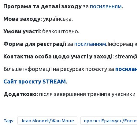
Програма та деталі заходу
за
посиланням
.
Мова заходу:
українська.
Умови участі
: безкоштовно.
Форма для реєстрації
за
посиланням
.Інформацію
Контактна особа щодо участі у заході
:
stream@
Більше інформації на ресурсах проєкту
за
посила
Сайт проєкту STREAM
.
Додатково
: після завершення тренінгів учасники
Tags:
Jean Monnet/Жан Моне
проєкт Еразмус+/Erasm