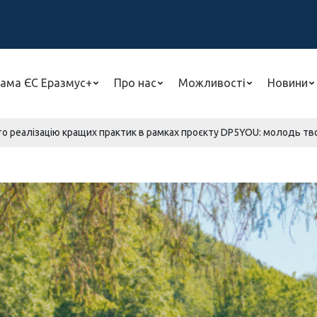
ама ЄС Еразмус+
Про нас
Можливості
Новини
о реалізацію кращих практик в рамках проєкту DP5YOU: молодь творит