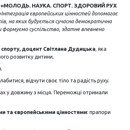
кту «МОЛОДЬ. НАУКА. СПОРТ. ЗДОРОВИЙ РУХ
«Інтеграція європейських цінностей допомагає
ів, на яких будується сучасна демократична
 формуємо суспільство, здатне впевнено
 і спорту, доцент Світлана Дудицька
, яка
ного розвитку дитини.
.
битися, відчути своє тіло та радість руху.
ках у довжину з місця. Переможці отримали
ми та європейськими цінностями
: прапори