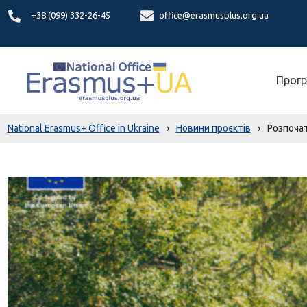
+38 (099) 332-26-45
office@erasmusplus.org.ua
Прогр
National Erasmus+ Office in Ukraine
›
Новини проєктів
›
Розпочат