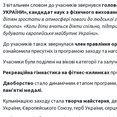
З вітальним словом до учасників звернувся
голов
УКРАЇНИ», кандидат наук з фізичного вихованн
дітям зростати в атмосфері поваги до людської г
Європа». «Коли діти вчаться діяти спільно, підт
будувати європейське майбутнє України».
До учасників також звернулася
член правління о
ознайомила присутніх із програмою заходу та наго
Учасники були поділені на вікові категорії та залу
Рекреаційна гімнастика на фітнес-килимках
про
Двоборство
стало динамічним етапом програми, 
пам’ятні медалі
.
Кульмінацією заходу стала
творча майстерня
, д
України, Європейського Союзу, герб України, серц