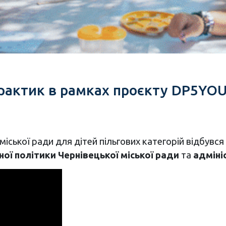
рактик в рамках проєкту DP5YOU
іської ради для дітей пільгових категорій відбувся
ї політики Чернівецької міської ради
та
адміні