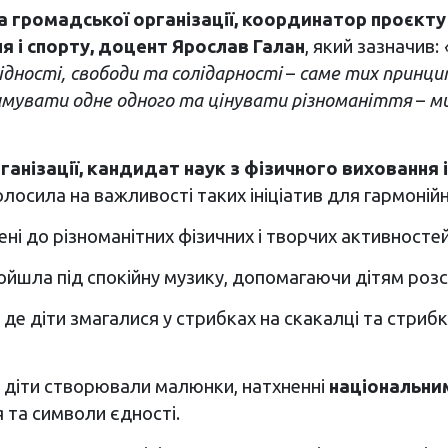
а громадської організації, координатор проє
я і спорту, доцент Ярослав Галан
, який зазначив:
ідності, свободи та солідарності
–
саме тих принцип
римувати одне одного та цінувати різноманіття
–
ми
рганізації, кандидат наук з фізичного виховання
лосила на важливості таких ініціатив для гармоній
чені до різноманітних фізичних і творчих активностей
йшла під спокійну музику, допомагаючи дітям розсла
де діти змагалися у стрибках на скакалці та стриб
е діти створювали малюнки, натхненні
національни
я та символи єдності.