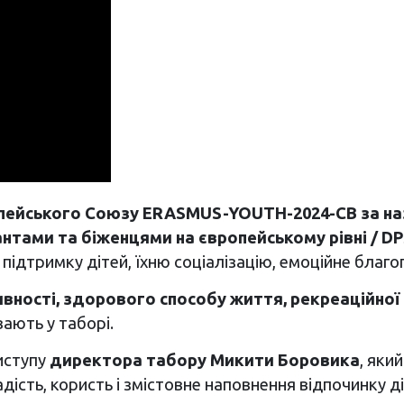
опейського Союзу ERASMUS-YOUTH-2024-CB за на
антами та біженцями на європейському рівні / D
 підтримку дітей, їхню соціалізацію, емоційне благ
вності, здорового способу життя, рекреаційної 
вають у таборі.
иступу
директора табору Микити Боровика
, яки
радість, користь і змістовне наповнення відпочинку ді