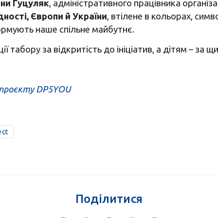
ани Гуцуляк
, адміністративного працівника організа
дності, Європи й України
, втілене в кольорах, сим
ормують наше спільне майбутнє.
 табору за відкритість до ініціатив, а дітям – за щи
 проєкту DP5YOU
ect
Поділитися