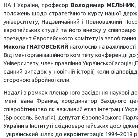
НАН України, професор
Володимир МЕЛЬНИК
,
положень щодо стратегічного курсу нашої держа
університету, Надзвичайний і Повноважний Пос
європейських студій та його внеску у співпрацю
президент Європейського комітету із запобіганн
Микола ГНАТОВСЬКИЙ
наголосив на важливості 
Від імені організаційного комітету конференції 
Університету, член правління Української асоціації
єдиний випадок у новітній історії, коли відпо
стороною збройної сили.
Надалі в рамках пленарного засідання наукові д
імені Івана Франка, координатор Західного це
співробітництво як важливий етап інтеграції Укр
(Брюссель, Бельгія), депутат Європейського Парла
України в Інституті східноєвропейських дослідже
і український шлях до євроінтеграції: 1994–2019 