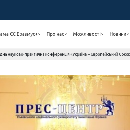
ама ЄС Еразмус+
Про нас
Можливості
Новини
на науково-практична конференція «Україна – Європейський Союз: ві