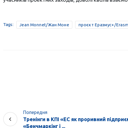
Tags:
Jean Monnet/Жан Моне
проєкт Еразмус+/Erasm
Попередня
Тренінги в КПІ «ЕС як проривний підпри
«Бенчмаркінг і ...