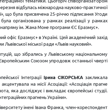
теграційної тематики. Цьогоріч співорганізатором
9 березня відбулась міжнародна науково-практичної
ї», що була присвячена 25-річчю підписання Угоди
була організована у рамках реалізації у рамках
ch” напряму ім. Жана Моне програми ЄС Еразмус+.
ий офіс Еразмус+ в Україні. Цей академічний захід
 Львівської міської ради «Львів науковий».
туцій, що зібрались у Львівському національному
 з Європейським Союзом упродовж останньої чверті
пейської Інтеграції
Ірина СІКОРСЬКА
закликала
акцентувала на місії Асоціації: «Асоціація прагне
ота, яка досліджує і викладає європейські студії.
теграційних прагнень України».
іверситету імені Івана Франка, член-кореспондент