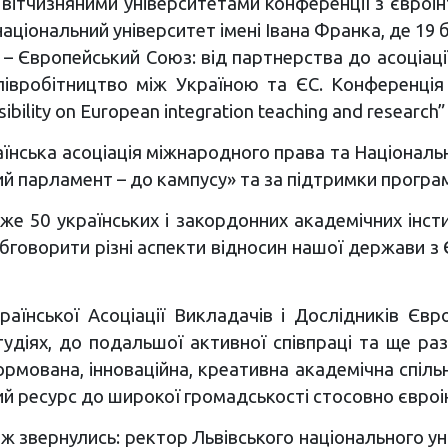
 вітчизняними університетами конференції з євроін
національний університет імені Івана Франка, де 1
 – Європейський Союз: від партнерства до асоціаці
півробітництво між Україною та ЄС. Конференція 
sibility on European integration teaching and resear
їнська асоціація міжнародного права та Національн
ий парламент – до кампусу» та за підтримки програми
же 50 українських і закордонних академічних інсти
 обговорити різні аспекти відносин нашої держави
аїнської Асоціації Викладачів і Дослідників Євро
тудіях, до подальшої активної співпраці та ще раз 
формована, інноваційна, креативна академічна спільн
ий ресурс до широкої громадськості стосовно євроін
ож звернулись: ректор Львівського національного ун