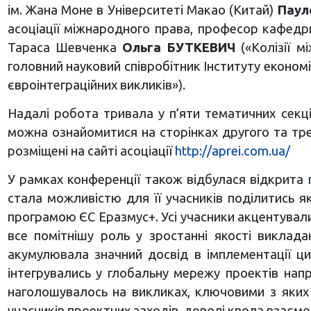
ім. Жана Моне в Університеті Макао (Китай)
Паул
асоціації міжнародного права, професор кафедри
Тараса Шевченка
Ольга БУТКЕВИЧ
(«Колізії м
головний науковий співробітник Інституту економ
євроінтеграційних викликів»).
Надалі робота тривала у п’яти тематичних секція
можна ознайомитися на сторінках другого та трет
розміщені на сайті асоціації
http://aprei.com.ua/
У рамках конференції також відбулася відкрита 
стала можливістю для її учасників поділитись як
програмою ЄС Еразмус+. Усі учасники акцентувал
все помітнішу роль у зростанні якості виклада
акумулювала значний досвід в імплементації ци
інтегрувались у глобальну мережу проектів нап
наголошувалось на викликах, ключовими з яких 
учасників проектних заходів, доволі квола взаємо