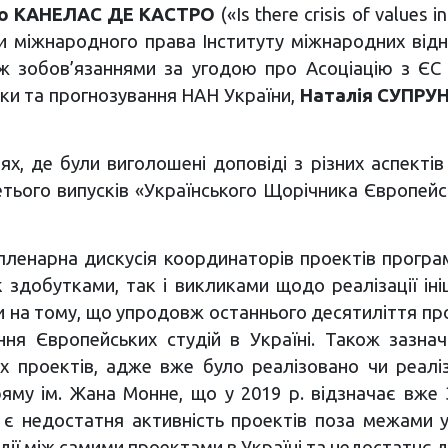
о КАНЕЛАС ДЕ КАСТРО
(«Is there crisis of values
 міжнародного права Інституту міжнародних відно
іж зобов’язаннями за угодою про Асоціацію з ЄС
іки та прогнозування НАН України,
Наталія СУПРУ
х, де були виголошені доповіді з різних аспектів
ього випусків «Українського Щорічника Європейськ
пленарна дискусія координаторів проектів програ
 здобутками, так і викликами щодо реалізації ініц
и на тому, що упродовж останнього десятиліття про
ння Європейських студій в Україні. Також зазна
х проектів, адже вже було реалізовано чи реалізу
ряму ім. Жана Монне, що у 2019 р. відзначає вже 
є недостатня активність проектів поза межами у
дії між самими проектами в Україні та недостатнє д