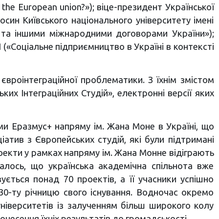
 in the European union?»); віце-президент Української
син Київського національного університету імені
 та іншими міжнародними договорами України»);
Н
(«Соціальне підприємництво в Україні в контексті
 євроінтеграційної проблематики. З їхнім змістом
их Інтеграційних Студій», електронні версії яких
ми Еразмус+ напряму ім. Жана Моне в Україні, що
іатив з Європейських студій, які були підтримані
екти у рамках напряму ім. Жана Монне відіграють
чалось, що українська академічна спільнота вже
ється понад 70 проектів, а її учасники успішно
30-ту річницю свого існування. Водночас окремо
ніверситетів із залученням більш широкого колу
онесення їхніх результатів до громадськості.