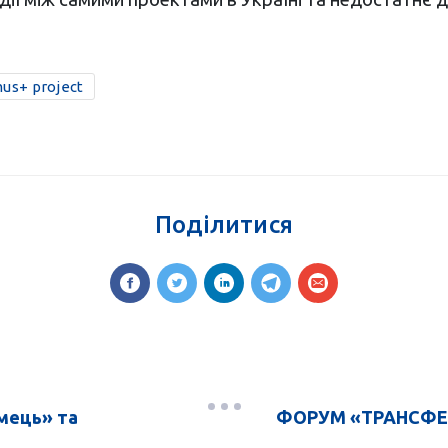
us+ project
Поділитися
ємець» та
ФОРУМ «ТРАНСФЕР