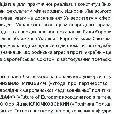
іціатив для практичної реалізації конституційних
ан факультету міжнародних відносин Львівського
тував увагу на досягненнях Університету у сфері
идент Української асоціації міжнародного права,
 гідність, поводженню або покаранню Ради Європи
пектів зближення України з Європейським Союзом.
едри міжнародних відносин і дипломатичної служби
зазначивши, що російська агресія проти України – це
я з Європейським Союзом є застосування третьою
го права Львівського національного університету
Михайло МИКІЄВИЧ
(«Угода про партнерство і
 дослідник Європейської Ради зовнішньої політики
 ДАФФ
(«Future of Europe»); координатор з питань
2010 рр.
Яцек КЛЮЧКОВСЬКИЙ
(«Політика Польщі
зійсько-Тихоокеанському регіоні, керівник кафедри