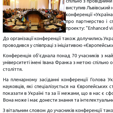
спільно з провідними
виступив Львівський 
конференції «Україна
про партнерство і с
проекту: “Enhanced vi
До організації конференції також долучились Укра
проводився у співпраці з ініціативою «Європейськ
Конференція об’єднала понад 70 учасників з май
університеті імені Івана Франка з метою спільно
століття.
На пленарному засіданні конференції Голова Укр
науковців, які спеціалізується на Європейських с
показати в Україні та за її межами, що в нас є с
Вона може і має донести знання та інтелектуальн
З вітальним словом до учасників конференції так