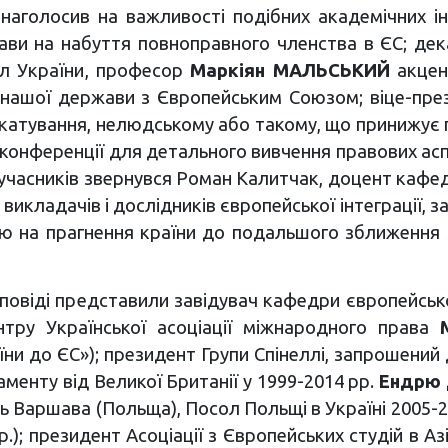
 наголосив на важливості подібних академічних ін
ви на набуття повноправного членства в ЄС; дек
ол України, професор
Маркіян МАЛЬСЬКИЙ
акцен
 нашої держави з Європейським Союзом; віце-през
я катування, нелюдському або такому, що принижує
конференції для детального вивчення правових ас
до учасників звернувся Роман Калитчак, доцент каф
 викладачів і дослідників європейської інтеграції, 
віддю на прагнення країни до подальшого зближенн
оповіді представили завідувач кафедри європейсько
нтру Української асоціації міжнародного права
аїни до ЄС»); президент Групи Спінеллі, запрошений
менту від Великої Британії у 1999-2014 рр.
Ендрю
нь Варшава (Польща), Посол Польщі в Україні 2005-
рр.); президент Асоціації з Європейських студій в А