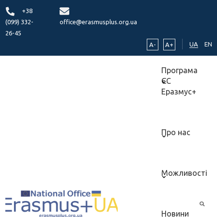
+38
(099) 332-
office@erasmusplus.org.ua
26-45
UA
EN
A-
A+
Програма
ЄС
Еразмус+
Про нас
Можливості
Новини