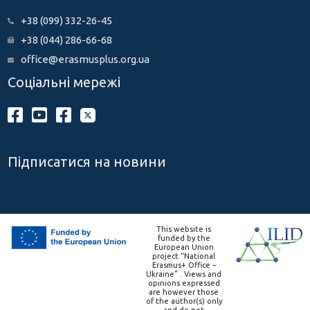
+38 (099) 332-26-45
+38 (044) 286-66-68
office@erasmusplus.org.ua
Соціальні мережі
Підписатися на новини
This website is
funded by the
European Union
project “National
Erasmus+ Office –
Ukraine” . Views and
opinions expressed
are however those
of the author(s) only
and do not