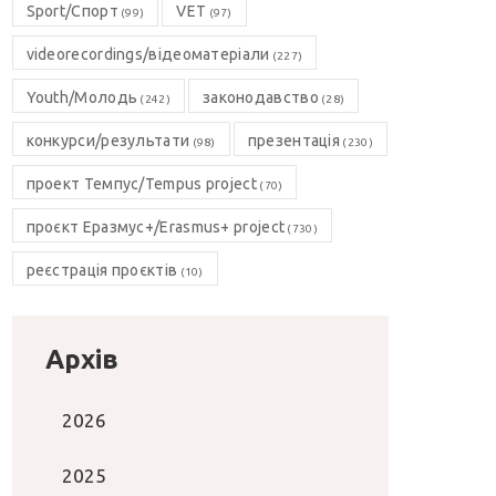
Sport/Спорт
VET
(99)
(97)
videorecordings/відеоматеріали
(227)
Youth/Молодь
законодавство
(242)
(28)
конкурси/результати
презентація
(98)
(230)
проект Темпус/Tempus project
(70)
проєкт Еразмус+/Erasmus+ project
(730)
реєстрація проєктів
(10)
Архів
2026
2025