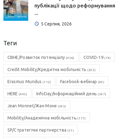
публікації щодо реформування
...
5 Серпня, 2026
Теги
CBHE/Розвиток потенціалу
COVID-19
(456)
(14)
Credit Mobility/Кредитна мобільність
(202)
Erasmus Mundus
Facebook-вебінар
(112)
(40)
HERE
InfoDay/Інформаційний день
(445)
(347)
Jean Monnet/Жан Моне
(593)
Mobility/Академічна мобільність
(177)
SP/Стратегічні партнерства
(21)