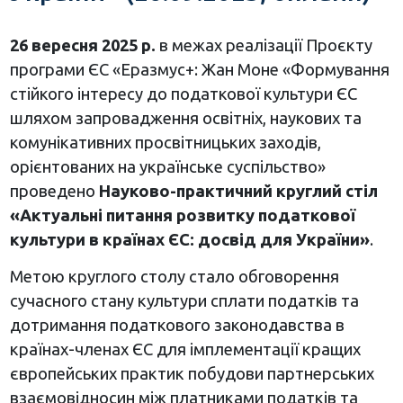
26 вересня 2025 р.
в межах реалізації Проєкту
програми ЄС «Еразмус+: Жан Моне «Формування
стійкого інтересу до податкової культури ЄС
шляхом запровадження освітніх, наукових та
комунікативних просвітницьких заходів,
орієнтованих на українське суспільство»
проведено
Науково-практичний круглий стіл
«Актуальні питання розвитку податкової
культури в країнах ЄС: досвід для України»
.
Метою круглого столу стало обговорення
сучасного стану культури сплати податків та
дотримання податкового законодавства в
країнах-членах ЄС для імплементації кращих
європейських практик побудови партнерських
взаємовідносин між платниками податків та