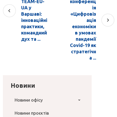
TEAM-EU-
конференц
UA у
ія
Варшаві:
«Цифровіз
інноваційні
ація
практики,
економіки
командний
в умовах
дух та ...
пандемії
Сovid-19 як
стратегічн
а ...
Новини
Новини офісу
Новини проєктів