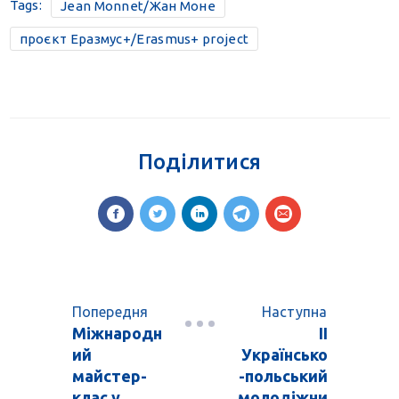
Tags:
Jean Monnet/Жан Моне
проєкт Еразмус+/Erasmus+ project
Поділитися
Попередня
Наступна
Міжнародн
ІІ
ий
Українсько
майстер-
-польський
клас у
молодіжни