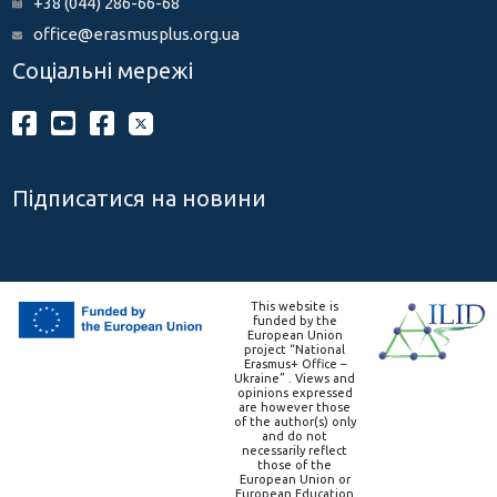
+38 (044) 286-66-68
office@erasmusplus.org.ua
Соціальні мережі
Підписатися на новини
This website is
funded by the
European Union
project “National
Erasmus+ Office –
Ukraine” . Views and
opinions expressed
are however those
of the author(s) only
and do not
necessarily reflect
those of the
European Union or
European Education