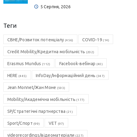
5 Серпня, 2026
Теги
CBHE/Розвиток потенціалу
COVID-19
(456)
(14)
Credit Mobility/Кредитна мобільність
(202)
Erasmus Mundus
Facebook-вебінар
(112)
(40)
HERE
InfoDay/Інформаційний день
(445)
(347)
Jean Monnet/Жан Моне
(593)
Mobility/Академічна мобільність
(177)
SP/Стратегічні партнерства
(21)
Sport/Спорт
VET
(99)
(97)
videorecordings/відеоматеріали
(227)