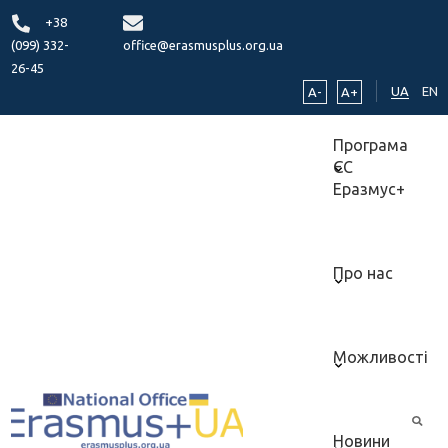
+38
(099) 332-
office@erasmusplus.org.ua
26-45
UA
EN
A-
A+
Програма
ЄС
Еразмус+
Про нас
Можливості
Новини