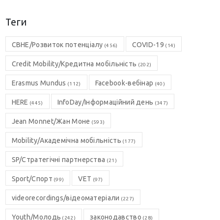
Теги
CBHE/Розвиток потенціалу
COVID-19
(456)
(14)
Credit Mobility/Кредитна мобільність
(202)
Erasmus Mundus
Facebook-вебінар
(112)
(40)
HERE
InfoDay/Інформаційний день
(445)
(347)
Jean Monnet/Жан Моне
(593)
Mobility/Академічна мобільність
(177)
SP/Стратегічні партнерства
(21)
Sport/Спорт
VET
(99)
(97)
videorecordings/відеоматеріали
(227)
Youth/Молодь
законодавство
(242)
(28)