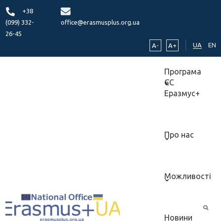
+38
(099) 332-
office@erasmusplus.org.ua
26-45
UA
EN
A-
A+
Програма
ЄС
Еразмус+
Про нас
Можливості
Новини