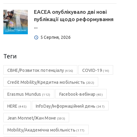
EACEA опублікувало дві нові
публікації щодо реформування
...
5 Серпня, 2026
Теги
CBHE/Розвиток потенціалу
COVID-19
(456)
(14)
Credit Mobility/Кредитна мобільність
(202)
Erasmus Mundus
Facebook-вебінар
(112)
(40)
HERE
InfoDay/Інформаційний день
(445)
(347)
Jean Monnet/Жан Моне
(593)
Mobility/Академічна мобільність
(177)