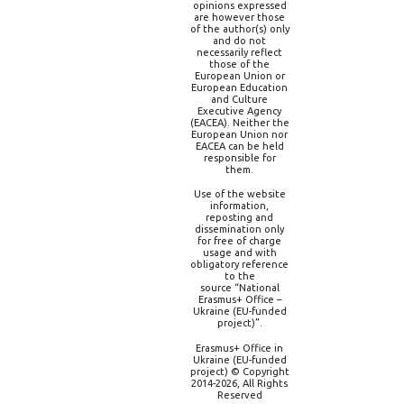
opinions expressed
are however those
of the author(s) only
and do not
necessarily reflect
those of the
European Union or
European Education
and Culture
Executive Agency
(EACEA). Neither the
European Union nor
EACEA can be held
responsible for
them.
Use of the website
information,
reposting and
dissemination only
for free of charge
usage and with
obligatory reference
to the
source “National
Erasmus+ Office –
Ukraine (EU-funded
project)”.
Erasmus+ Office in
Ukraine (EU-funded
project) © Copyright
2014-2026, All Rights
Reserved