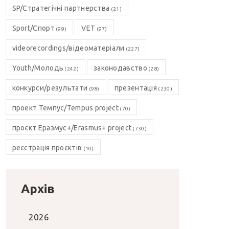
SP/Стратегічні партнерства
(21)
Sport/Спорт
VET
(99)
(97)
videorecordings/відеоматеріали
(227)
Youth/Молодь
законодавство
(242)
(28)
конкурси/результати
презентація
(98)
(230)
проект Темпус/Tempus project
(70)
проєкт Еразмус+/Erasmus+ project
(730)
реєстрація проєктів
(10)
Архів
2026