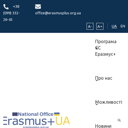
+38
(099) 332-
office@erasmusplus.org.ua
26-45
UA
EN
A-
A+
Програма
ЄС
Еразмус+
Про нас
Можливості
Новини