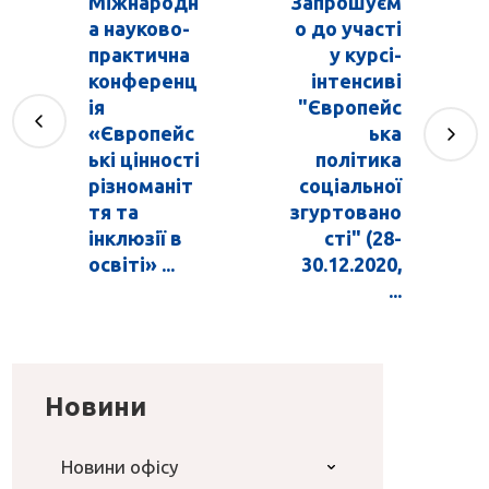
Міжнародн
Запрошуєм
а науково-
о до участі
практична
у курсі-
конференц
інтенсиві
ія
"Європейс
«Європейс
ька
ькі цінності
політика
різноманіт
соціальної
тя та
згуртовано
інклюзії в
сті" (28-
освіті» ...
30.12.2020,
...
Новини
Новини офісу