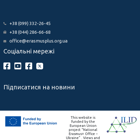
+38 (099) 332-26-45
+38 (044) 286-66-68
office@erasmusplus.org.ua
Соціальні мережі
Підписатися на новини
This website is
funded by the
European Union
project “National
Erasmus+ Office –
Ukraine” . Views and