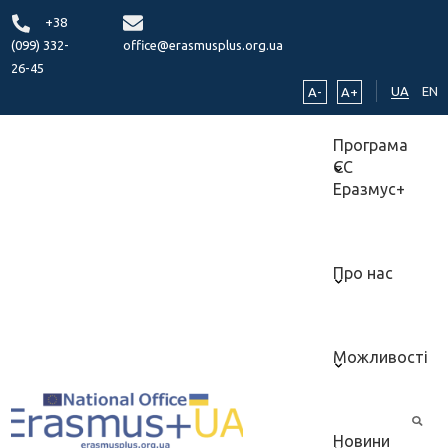
+38
(099) 332-
office@erasmusplus.org.ua
26-45
UA
EN
A-
A+
Програма
ЄС
Еразмус+
Про нас
Можливості
Новини