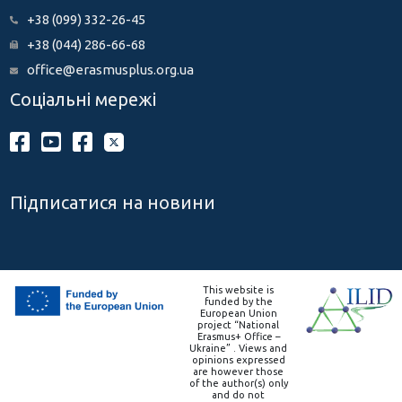
+38 (099) 332-26-45
+38 (044) 286-66-68
office@erasmusplus.org.ua
Соціальні мережі
Підписатися на новини
This website is
funded by the
European Union
project “National
Erasmus+ Office –
Ukraine” . Views and
opinions expressed
are however those
of the author(s) only
and do not