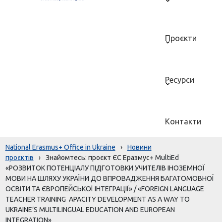
Проєкти
Ресурси
Контакти
National Erasmus+ Office in Ukraine
›
Новини
проєктів
›
Знайомтесь: проєкт ЄС Еразмус+ MultiEd
«РОЗВИТОК ПОТЕНЦІАЛУ ПІДГОТОВКИ УЧИТЕЛІВ ІНОЗЕМНОЇ
МОВИ НА ШЛЯХУ УКРАЇНИ ДО ВПРОВАДЖЕННЯ БАГАТОМОВНОЇ
ОСВІТИ ТА ЄВРОПЕЙСЬКОЇ ІНТЕГРАЦІЇ» / «FOREIGN LANGUAGE
TEACHER TRAINING APACITY DEVELOPMENT AS A WAY TO
UKRAINE’S MULTILINGUAL EDUCATION AND EUROPEAN
INTEGRATION»