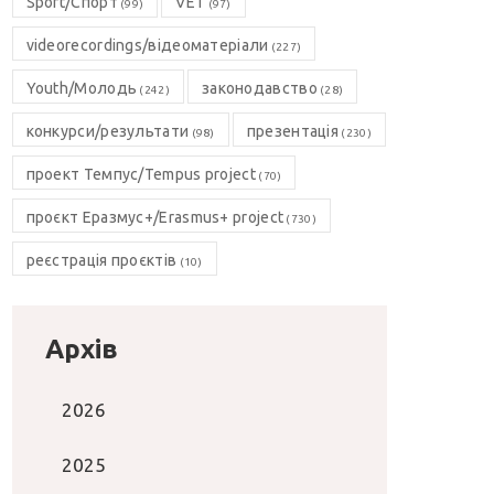
Sport/Спорт
VET
(99)
(97)
videorecordings/відеоматеріали
(227)
Youth/Молодь
законодавство
(242)
(28)
конкурси/результати
презентація
(98)
(230)
проект Темпус/Tempus project
(70)
проєкт Еразмус+/Erasmus+ project
(730)
реєстрація проєктів
(10)
Архів
2026
2025