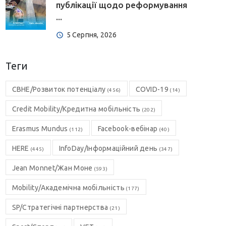
публікації щодо реформування
...
5 Серпня, 2026
Теги
CBHE/Розвиток потенціалу
COVID-19
(456)
(14)
Credit Mobility/Кредитна мобільність
(202)
Erasmus Mundus
Facebook-вебінар
(112)
(40)
HERE
InfoDay/Інформаційний день
(445)
(347)
Jean Monnet/Жан Моне
(593)
Mobility/Академічна мобільність
(177)
SP/Стратегічні партнерства
(21)