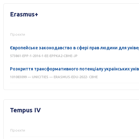
Erasmus+
Проєкти
Європейське законодавство в сфері прав людини для уніве
573861-EPP-1-2016-1-EE-EPPKA2-CBHE-JP
Розкриття трансформативного потенціалу українських унів
101083099 — UNICITIES — ERASMUS-EDU-2022- CBHE
Tempus IV
Проєкти