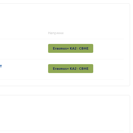
Напрями
Erasmus+ КА2 : СВНЕ
т
Erasmus+ КА2 : СВНЕ