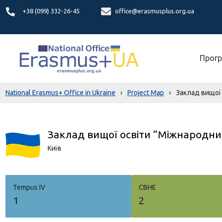
+38 (099) 332-26-45
office@erasmusplus.org.ua
Прогр
National Erasmus+ Office in Ukraine
›
Project Map
›
Заклад вищої 
Заклад вищої освіти “Міжнародний
Київ
Tempus IV
СВНЕ
1
2