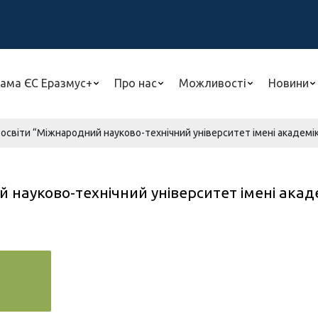
ама ЄС Еразмус+
Про нас
Можливості
Новини
освіти “Міжнародний науково-технічний університет імені академік
 науково-технічний університет імені акад