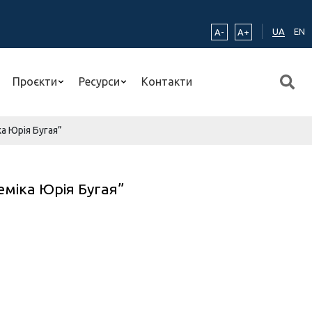
UA
EN
A-
A+
Проєкти
Ресурси
Контакти
а Юрія Бугая”
еміка Юрія Бугая”