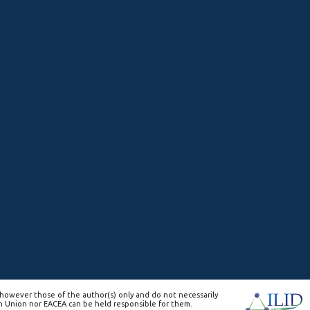
however those of the author(s) only and do not necessarily
n Union nor EACEA can be held responsible for them.