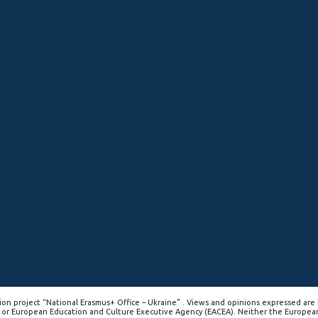
on project “National Erasmus+ Office – Ukraine” . Views and opinions expressed are 
 or European Education and Culture Executive Agency (EACEA). Neither the Europea