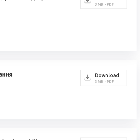
3 MB - PDF
ання
Download
3 MB - PDF