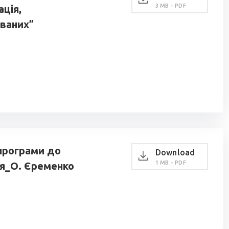
3 MB - PDF
ція,
ованих”
 програми до
Download
1 MB - PDF
ня_О. Єременко