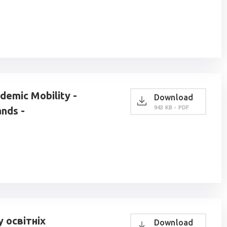
demic Mobility -
Download
943 KB - PDF
ands -
 освітніх
Download