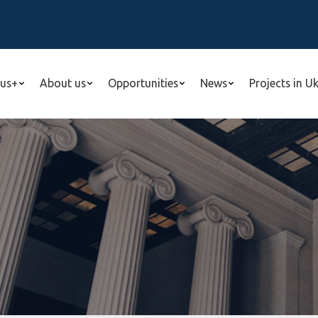
us+
About us
Opportunities
News
Projects in U