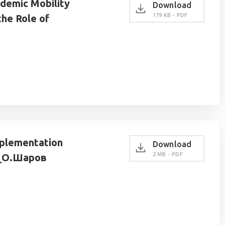
ademic Mobility
Download
179 KB - PDF
the Role of
mplementation
Download
2 MB - PDF
t_О.Шаров