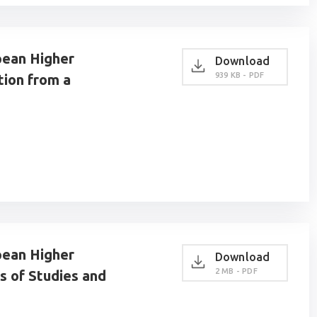
ean Higher
Download
939 KB - PDF
tion from a
ean Higher
Download
2 MB - PDF
s of Studies and