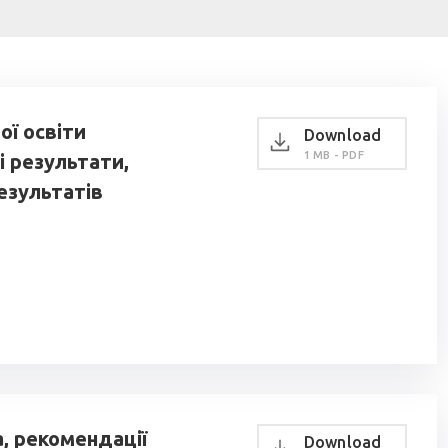
ої освіти
Download
1 MB - PDF
і результати,
езультатів
, рекомендації
Download