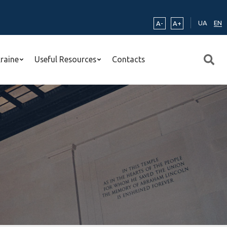
UA
EN
A-
A+
kraine
Useful Resources
Contacts