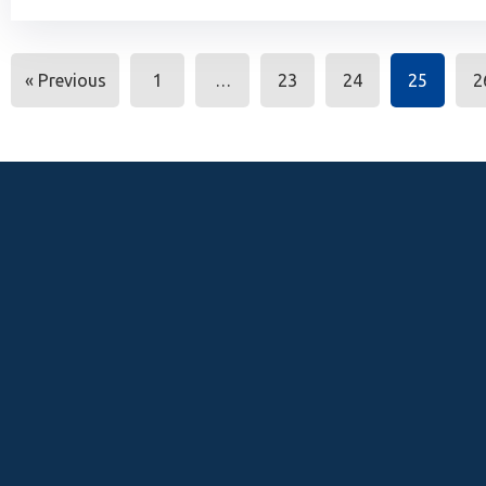
« Previous
1
…
23
24
25
2