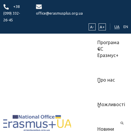
+38
(099) 332-
office@erasmusplus.org.ua
26-45
UA
EN
A-
A+
Програма
ЄС
Еразмус+
Про нас
Можливості
Новини