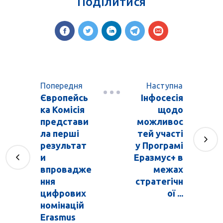
Поділитися
Попередня
Наступна
Європейсь
Інфосесія
ка Комісія
щодо
представи
можливос
ла перші
тей участі
результат
у Програмі
и
Еразмус+ в
впровадже
межах
ння
стратегічн
цифрових
ої ...
номінацій
Erasmus