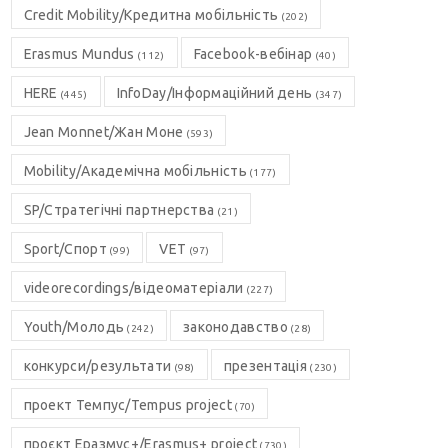
Credit Mobility/Кредитна мобільність
(202)
Erasmus Mundus
Facebook-вебінар
(112)
(40)
HERE
InfoDay/Інформаційний день
(445)
(347)
Jean Monnet/Жан Моне
(593)
Mobility/Академічна мобільність
(177)
SP/Стратегічні партнерства
(21)
Sport/Спорт
VET
(99)
(97)
videorecordings/відеоматеріали
(227)
Youth/Молодь
законодавство
(242)
(28)
конкурси/результати
презентація
(98)
(230)
проект Темпус/Tempus project
(70)
проєкт Еразмус+/Erasmus+ project
(730)