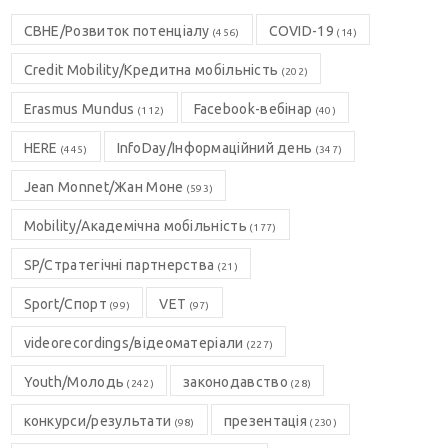
CBHE/Розвиток потенціалу
COVID-19
(456)
(14)
Credit Mobility/Кредитна мобільність
(202)
Erasmus Mundus
Facebook-вебінар
(112)
(40)
HERE
InfoDay/Інформаційний день
(445)
(347)
Jean Monnet/Жан Моне
(593)
Mobility/Академічна мобільність
(177)
SP/Стратегічні партнерства
(21)
Sport/Спорт
VET
(99)
(97)
videorecordings/відеоматеріали
(227)
Youth/Молодь
законодавство
(242)
(28)
конкурси/результати
презентація
(98)
(230)