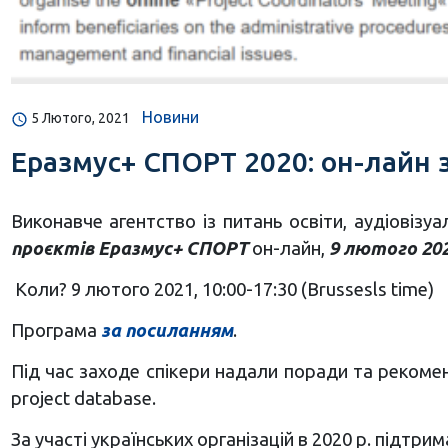
Новини
5 Лютого, 2021
Еразмус+ СПОРТ 2020: он-лайн з
Виконавче агентство із питань освіти, аудіовізуа
проєктів Еразмус+ СПОРТ
он-лайн,
9 лютого 2020
Коли? 9 лютого 2021, 10:00-17:30 (Brussesls time)
Програма
за посиланням
.
Під час заходe спікери надали поради та рекоме
project database.
За участі українських організацій в 2020 р. підтрим