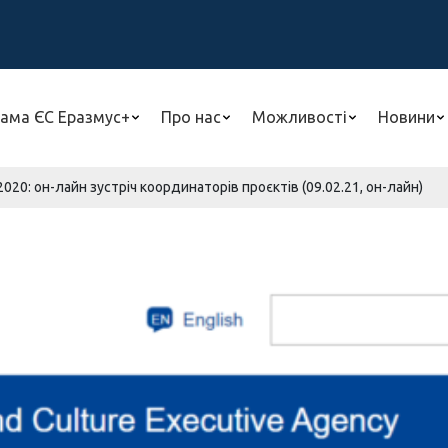
ама ЄС Еразмус+
Про нас
Можливості
Новини
20: он-лайн зустріч координаторів проєктів (09.02.21, он-лайн)