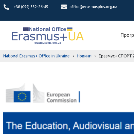
+38 (099) 332-26-45
office@erasmusplus.org.ua
Прогр
National Erasmus+ Office in Ukraine
›
Новини
›
Еразмус+ СПОРТ 20