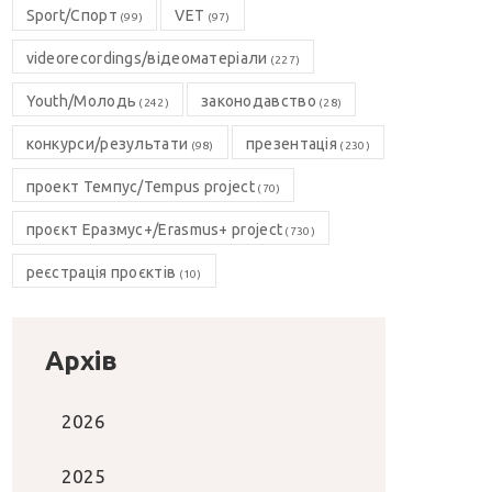
Sport/Спорт
VET
(99)
(97)
videorecordings/відеоматеріали
(227)
Youth/Молодь
законодавство
(242)
(28)
конкурси/результати
презентація
(98)
(230)
проект Темпус/Tempus project
(70)
проєкт Еразмус+/Erasmus+ project
(730)
реєстрація проєктів
(10)
Архів
2026
2025