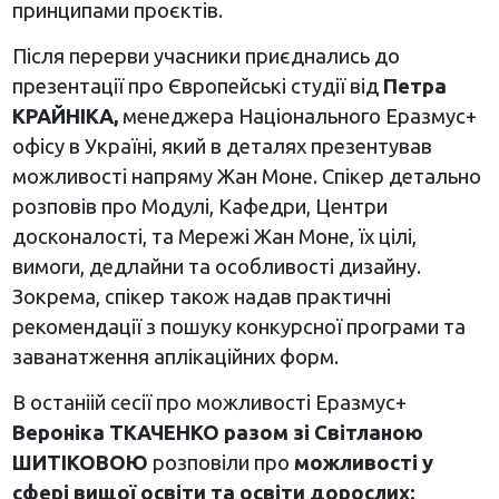
принципами проєктів.
Після перерви учасники приєднались до
презентації про Європейські студії від
Петра
КРАЙНІКА,
менеджера Національного Еразмус+
офісу в Україні, який в деталях презентував
можливості напряму Жан Моне. Спікер детально
розповів про Модулі, Кафедри, Центри
досконалості, та Мережі Жан Моне, їх цілі,
вимоги, дедлайни та особливості дизайну.
Зокрема, спікер також надав практичні
рекомендації з пошуку конкурсної програми та
заванатження аплікаційних форм.
В останіій сесії про можливості Еразмус+
Вероніка ТКАЧЕНКО разом зі Світланою
ШИТІКОВОЮ
розповіли про
можливості у
сфері вищої освіти та освіти дорослих: