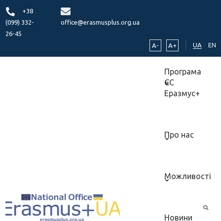
+38
(099) 332-
office@erasmusplus.org.ua
26-45
UA
EN
A-
A+
Програма
ЄС
Еразмус+
Про нас
Можливості
Новини