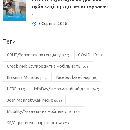
публікації щодо реформування
...
5 Серпня, 2026
Теги
CBHE/Розвиток потенціалу
COVID-19
(456)
(14)
Credit Mobility/Кредитна мобільність
(202)
Erasmus Mundus
Facebook-вебінар
(112)
(40)
HERE
InfoDay/Інформаційний день
(445)
(347)
Jean Monnet/Жан Моне
(593)
Mobility/Академічна мобільність
(177)
SP/Стратегічні партнерства
(21)