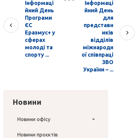
Інформаці
Інформаці
йний День
йний День
Програми
для
ЄС
представн
Еразмус+ у
иків
сферах
відділів
молоді та
міжнародн
спорту ...
ої співпраці
ЗВО
України – ...
Новини
Новини офісу
Новини проєктів