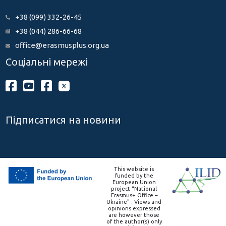
+38 (099) 332-26-45
+38 (044) 286-66-68
office@erasmusplus.org.ua
Соціальні мережі
Підписатися на новини
This website is
funded by the
European Union
project “National
Erasmus+ Office –
Ukraine” . Views and
opinions expressed
are however those
of the author(s) only