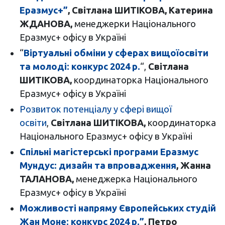
Еразмус+”
,
Світлана ШИТІКОВА, Катерина
ЖДАНОВА,
менеджерки Національного
Еразмус+ офісу в Україні
“
Віртуальні обміни у сферах вищої
освіти
та молоді: конкурс 2024 р.
“,
Світлана
ШИТІКОВА,
координаторка Національного
Еразмус+ офісу в Україні
Розвиток потенціалу у сфері вищої
освіти
,
Світлана ШИТІКОВА,
координаторка
Національного Еразмус+ офісу в Україні
Спільні магістерські програми Еразмус
Мундус: дизайн та впровадження
,
Жанна
ТАЛАНОВА,
менеджерка Національного
Еразмус+ офісу в Україні
Можливості напряму Європейських студій
Жан Моне: конкурс 2024 р.”
,
Петро