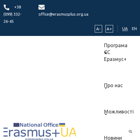
+38
(099) 332-
office@erasmusplus.org.ua
26-45
UA
EN
A-
A+
Програма
ЄС
Еразмус+
Про нас
Можливості
Новини