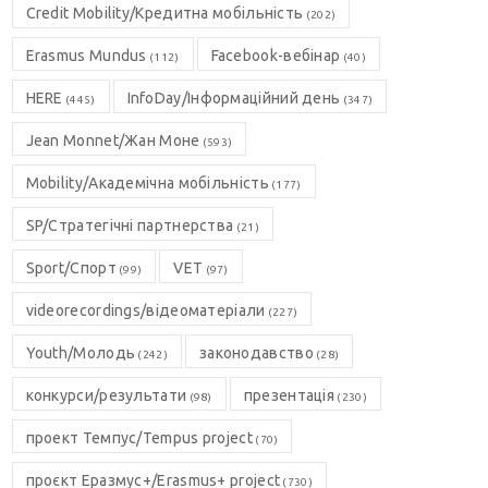
Credit Mobility/Кредитна мобільність
(202)
Erasmus Mundus
Facebook-вебінар
(112)
(40)
HERE
InfoDay/Інформаційний день
(445)
(347)
Jean Monnet/Жан Моне
(593)
Mobility/Академічна мобільність
(177)
SP/Стратегічні партнерства
(21)
Sport/Спорт
VET
(99)
(97)
videorecordings/відеоматеріали
(227)
Youth/Молодь
законодавство
(242)
(28)
конкурси/результати
презентація
(98)
(230)
проект Темпус/Tempus project
(70)
проєкт Еразмус+/Erasmus+ project
(730)