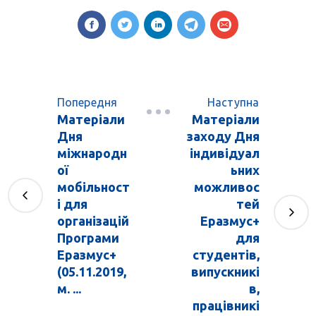
Попередня
Наступна
Матеріали
Матеріали
Дня
заходу Дня
міжнародн
індивідуал
ої
ьних
мобільност
можливос
і для
тей
організацій
Еразмус+
Програми
для
Еразмус+
студентів,
(05.11.2019,
випускникі
м. ...
в,
працівникі