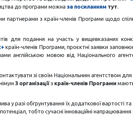
ицтва до програми можна
за посиланням
тут
.
и партнерами з країн-членів Програми щодо спіль
тів для подання на участь у вищевказаних конк
с+
країн-членів Програми, проєктні заявки заповн
ами англійською мовою від Національного агентс
онтактувати зі своїм Національним агентством для
інімум
3 організації
з
країн-членів Програми
мають 
жлива у разі обгрунтування їх додаткової вартості т
потенціал, тобто сучасні інноваційні напрацювання