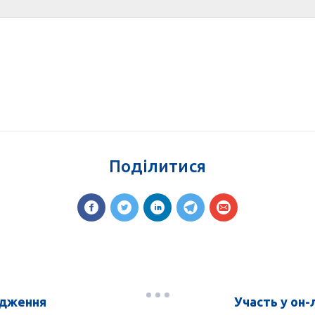
Поділитися
ідження
Участь у он-