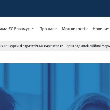
ама ЄС Еразмус+
Про нас
Можливості
Новини
х конкурси зі стратегічних партнерств – приклад аплікаційної фор