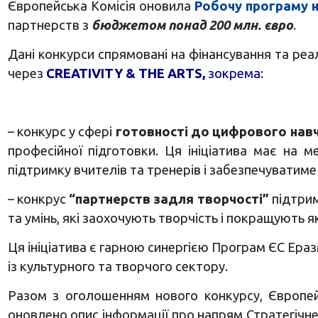
Європейська Комісія оновила
Робочу програму н
партнерств з
бюджетом понад 200 млн. євро
.
Дані конкурси спрямовані на фінансування та ре
через
CREATIVITY & THE ARTS,
зокрема:
– конкурс у сфері
готовності до цифрового нав
професійної підготовки. Ця ініціатива має на 
підтримку вчителів та тренерів і забезпечуватим
– конкрус
“партнерств задля творчості”
підтрим
та умінь, які заохочують творчість і покращують я
Ця ініціатива є гарною синергією Програм ЄС Ераз
із культурного та творчого сектору.
Разом з оголошенням нового конкурсу, Європей
оновлено опис інформації про напрям Стратегічне