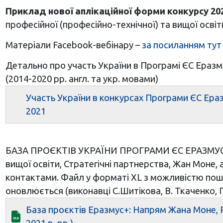
Приклад нової аплікаційної форми конкурсу 202
професійної (професійно-технічної) та вищої освіти
Матеріали Facebook-вебінару –
за посиланням ту
Детально про участь України в Програмі ЄС Еразм
(2014-2020 рр. англ. та укр. мовами)
Участь України в конкурсах Програми ЄС Еразм
2021
БАЗА ПРОЄКТІВ УКРАЇНИ ПРОГРАМИ ЄС ЕРАЗМУС+ ЗА 
вищої освіти, Стратегічні партнерства, Жан Моне, а
контактами. Файл у форматі ХL з можливістю пошук
оновлюється (виконавці С.Шитікова, В. Ткаченко, 
База проєктів Еразмус+: Напрям Жана Моне, Роз