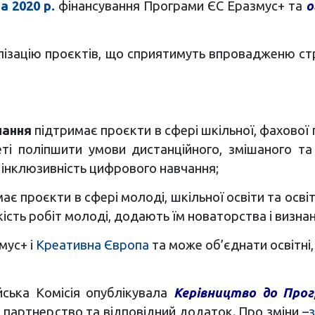
а 2020 р.
фінансування Програми ЄС Еразмус+ та
о
алізацію проєктів, що сприятимуть впровадженю ст
чання
підтримає проєкти в сфері шкільної, фахової 
меті поліпшити умови дистанційного, змішаного 
е інклюзивність цифрового навчання;
ає проєкти в сфері молоді, шкільної освіти та осв
кість робіт молоді, додають їм новаторства і визнан
мус+ і
Креативна Європа
та може об’єднати освітні,
ська Комісія опублікувала
Керівництво до Прог
 партнерство та відповідний додаток. Про зміни –
з