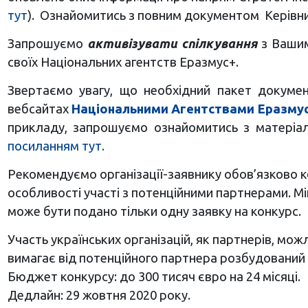
тут
)
. О
знайомитись з повним документом Керівн
Запрошуємо
активізувати спілкування
з Вашим
своїх Національних агентств Еразмус+.
Звертаємо увагу, що необхідний пакет докумен
вебсайтах
Національними Агентствами Еразму
прикладу, запрошуємо ознайомитись з матеріал
посиланням тут.
Рекомендуємо організації-заявнику обов’язково к
особливості участі з потенційними партнерами. М
може бути подано тільки одну заявку на конкурс.
Участь українських організацій, як партнерів, мо
вимагає від потенційного партнера розбудований 
Бюджет конкурсу: до 300 тисяч євро на 24 місяці.
Дедлайн: 29 жовтня 2020 року.