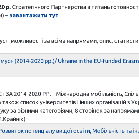
0 р.
Стратегічного Партнерства з питань готовності
) –
завантажити тут
т
ус+: можливості за всіма напрямами, опис, статист
ус+ (2014-2020 рр.)/ Ukraine in the EU-funded Eras
2014-2020 РР. – Міжнародна мобільність, Спільні
 також список університетів і інших організацій з Ук
у за різними категоріями, 8 сторінок за напрямами
П.Крайнік)
виток потенціалу вищої освіти, Мобільність та інші (