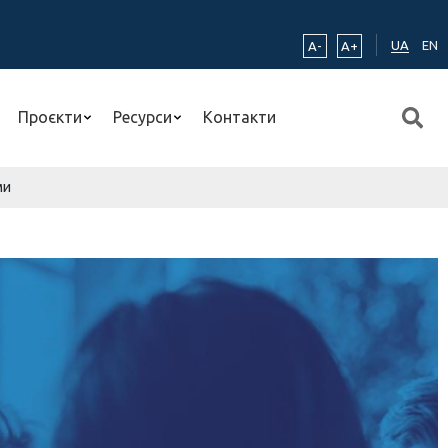
UA
EN
A-
A+
Проєкти
Ресурси
Контакти
ми