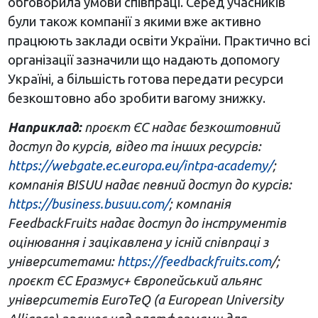
обговорила умови співпраці. Серед учасників
були також компанії з якими вже активно
працюють заклади освіти України. Практично всі
організації зазначили що надають допомогу
Україні, а більшість готова передати ресурси
безкоштовно або зробити вагому знижку.
Наприклад:
проєкт ЄС надає безкоштовний
доступ до курсів, відео та інших ресурсів:
https://webgate.ec.europa.eu/intpa-academy/
;
компанія BISUU надає певний доступ до курсів:
https://business.busuu.com/
; компанія
FeedbackFruits надає доступ до інструментів
оцінювання і зацікавлена у існій співпраці з
університетами:
https://feedbackfruits.com
/;
проєкт ЄС Еразмус+ Європейський альянс
університетів EuroTeQ (a European University