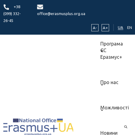
+38
(099) 332-
office@erasmusplus.org.ua
26-45
UA
EN
A-
A+
Програма
ЄС
Еразмус+
Про нас
Можливості
Новини