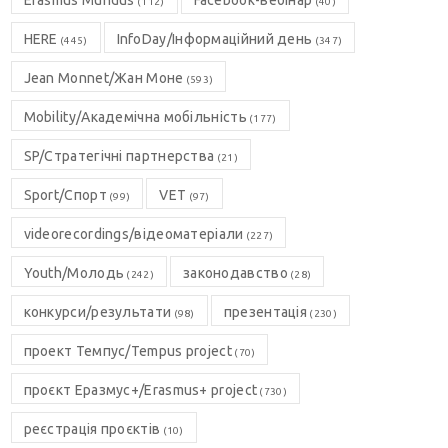
Erasmus Mundus
Facebook-вебінар
(112)
(40)
HERE
InfoDay/Інформаційний день
(445)
(347)
Jean Monnet/Жан Моне
(593)
Mobility/Академічна мобільність
(177)
SP/Стратегічні партнерства
(21)
Sport/Спорт
VET
(99)
(97)
videorecordings/відеоматеріали
(227)
Youth/Молодь
законодавство
(242)
(28)
конкурси/результати
презентація
(98)
(230)
проект Темпус/Tempus project
(70)
проєкт Еразмус+/Erasmus+ project
(730)
реєстрація проєктів
(10)