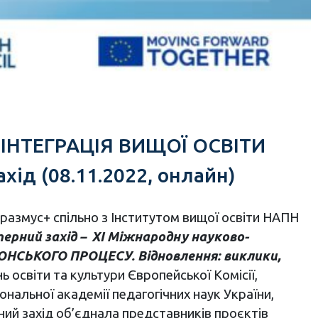
 ІНТЕГРАЦІЯ ВИЩОЇ ОСВІТИ
д (08.11.2022, онлайн)
Еразмус+ спільно з Інститутом вищої освіти НАПН
терний захід – XІ Міжнародну науково-
НСЬКОГО ПРОЦЕСУ. Відновлення: виклики,
 освіти та культури Європейської Комісії,
іональної академії педагогічних наук України,
рний захід об’єднала представників проєктів