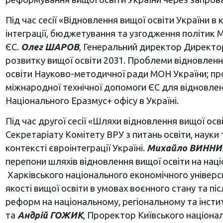
Під час сесії «Відновлення вищої освіти України в 
інтеграції, бюджетування та узгодження політик М
ЄС.
Олег ШАРОВ
, Генеральний директор Директор
розвитку вищої освіти 2031. Проблеми відновленн
освіти Науково-методичної ради МОН України; пр
міжнародної технічної допомоги ЄС для відновлення
Національного Еразмус+ офісу в Україні.
Під час другої сесії «Шляхи відновлення вищої осв
Секретаріату Комітету ВРУ з питань освіти, науки
контексті євроінтеграції Україні.
Михайло ВИНН
перепони шляхів відновлення вищої освіти на наці
Харківського національного економічного універси
якості вищої освіти в умовах воєнного стану та пі
реформ на національному, регіональному та інсти
та
Андрій ГОЖИК
, Проректор Київського націонал