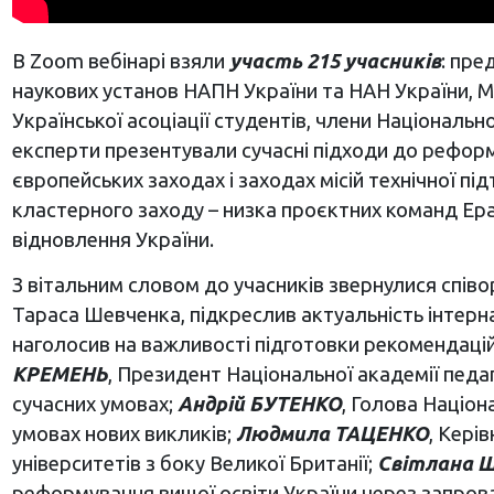
В Zoom вебінарі взяли
участь 215 учасників
: пре
наукових установ НАПН України та НАН України, Мін
Української асоціації студентів, члени Національ
експерти презентували сучасні підходи до реформу
європейських заходах і заходах місій технічної пі
кластерного заходу – низка проєктних команд Ераз
відновлення України.
З вітальним словом до учасників звернулися співо
Тараса Шевченка, підкреслив актуальність інтернац
наголосив на важливості підготовки рекомендацій
КРЕМЕНЬ
, Президент Національної академії педаг
сучасних умовах;
Андрій БУТЕНКО
, Голова Націон
умовах нових викликів;
Людмила ТАЦЕНКО
, Кері
університетів з боку Великої Британії;
Світлана 
реформування вищої освіти України через запров