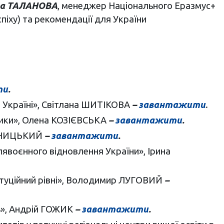
а ТАЛАНОВА
, менеджер Національного Еразмус+
спіху) та рекомендації для України
ти
.
в Україні», Світлана ШИТІКОВА
–
завантажити
.
клики», Олена КОЗІЄВСЬКА
–
завантажити
.
ВИННИЦЬКИЙ
–
завантажити
.
слявоєнного відновлення України», Ірина
ституційний рівні», Володимир ЛУГОВИЙ
–
нь», Андрій ГОЖИК
–
завантажити
.