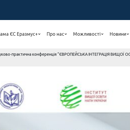
ама ЄС Еразмус+
Про нас
Можливості
Новини
ауково-практична конференція “ЄВРОПЕЙСЬКА ІНТЕГРАЦІЯ ВИЩОЇ 