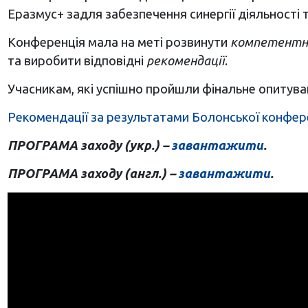
Еразмус+ задля забезпечення синергії діяльності т
Конференція мала на меті розвинути
компетентн
та виробити відповідні
рекомендації
.
Учасникам, які успішно пройшли фінальне опитув
Рекомендації за результатами Болонської конфер
ПРОГРАМА заходу (укр.) –
завантажити
.
ПРОГРАМА заходу (англ.) –
завантажити
.