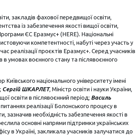
іти, закладів фахової передвищої освіти,
нтства із забезпечення якості вищої освіти,
 Програми ЄС Еразмус+ (HERE). Національні
истовуючи компетентності, набуті через участь у
час реалізації проєктів Еразмус+. Серед учасників
в в умовах воєнного стану та післявоєнного
ор Київського національного університету імені
;
Сергій ШКАРЛЕТ
, Міністр освіти і науки України,
ої освіти в післявоєнний період;
Василь
а питаннях реалізації Болонського процесу в
ти, зазначив необхідність забезпечення якості в
окреслила основні напрями підтримки українських
су в Україні, закликала учасників залучатися до