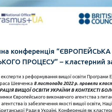
ична конференція “ЄВРОПЕЙСЬКА
ОГО ПРОЦЕСУ” – кластерний захі
ні експерти з реформування вищої освіти Програми 
Тараса Шевченка
8 листопада 2022 р. провели клас
АЦІЯ ВИЩОЇ ОСВІТИ УКРАЇНИ В КОНТЕКСТІ БОЛО
римки Європейського виконавчого агентства з питань
 агентства із забезпечення якості вищої освіти, Нац
 Британської Ради в Україні. Конференція як класте