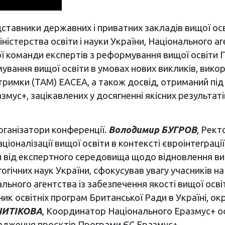
дставники державних і приватних закладів вищої осв
істерства освіти і науки України, Національного аге
ної команди експертів з реформування вищої освіти
вання вищої освіти в умовах нових викликів, викор
дтримки (ТАМ) EACEA, а також досвід, отриманий під 
мус+, зацікавлених у досягненні якісних результаті
рганізатори конференції.
Володимир БУГРОВ
, Рект
іоналізації вищої освіти в контексті євроінтеграції
 від експертного середовища щодо відновлення вищ
огічних наук України, сфокусував увагу учасників н
ального агентства із забезпечення якості вищої осві
вник освітніх програм Британської Ради в Україні, 
ШИТІКОВА
, Координатор Національного Еразмус+ офі
адження проєктів Програми ЄС Еразмус+.