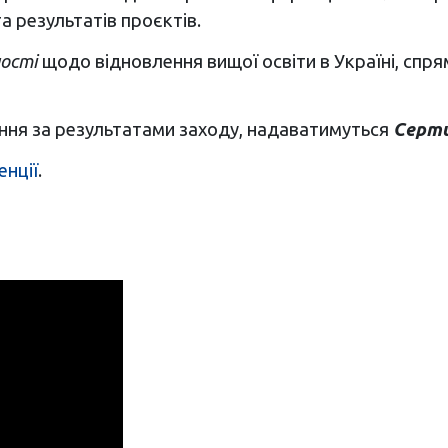
а результатів проєктів.
ості
щодо відновлення вищої освіти в Україні, спря
ання за результатами заходу, надаватимуться
Серти
енції
.