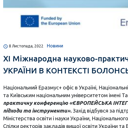
Новини
8 Листопада, 2022
XІ Міжнародна науково-практ
УКРАЇНИ В КОНТЕКСТІ БОЛОНСЬК
Національний Еразмус+ офіс в Україні, Національ
та Київським національним університетом імені 
практичну конференцію «ЄВРОПЕЙСЬКА ІНТЕГР
підходи та інструменти».
Захід відбувся за підт
Міністерства освіти і науки України, Національного
Спілки ректорів закладів вищої освіти України та