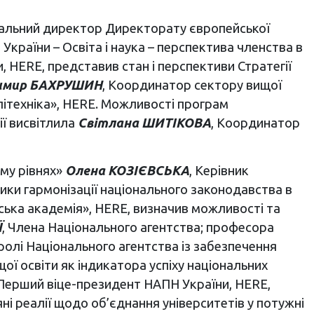
ральний директор Директорату європейської
країни – Освіта і наука – перспектива членства в
 HERE, представив стан і перспективи Стратегії
имир БАХРУШИН
, Координатор сектору вищої
ітехніка», HERE. Можливості програм
ії висвітлила
Світлана ШИТІКОВА
, Координатор
ому рівнях»
Олена КОЗІЄВСЬКА
, Керівник
лики гармонізації національного законодавства в
ська академія», HERE, визначив можливості та
Ї
, Члена Національного агентства; професора
ролі Національного агентства із забезпечення
щої освіти як індикатора успіху національних
 Перший віце-президент НАПН України, HERE,
ні реалії щодо об’єднання університетів у потужні