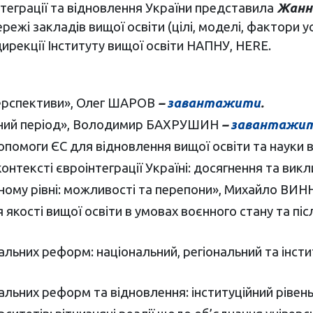
інтеграції та відновлення України представила
Жанн
режі закладів вищої освіти (цілі, моделі, фактори у
дирекції Інституту вищої освіти НАПНУ, HERE.
 перспективи», Олег ШАРОВ
–
завантажити
.
єнний період», Володимир БАХРУШИН
–
завантажи
помоги ЄС для відновлення вищої освіти та науки 
контексті євроінтеграції Україні: досягнення та ви
льному рівні: можливості та перепони», Михайло 
 якості вищої освіти в умовах воєнного стану та пі
ональних реформ: національний, регіональний та ін
ональних реформ та відновлення: інституційний ріве