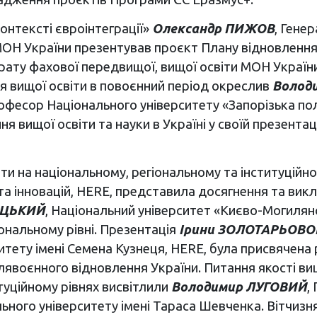
контексті євроінтеграції»
Олександр ПИЖОВ
, Гене
ОН України презентував проєкт Плану відновлення У
ату фахової передвищої, вищої освіти МОН України,
я вищої освіти в повоєнний період окреслив
Волод
офесор Національного університету «Запорізька пол
 вищої освіти та науки в Україні у своїй презентац
іти на національному, регіональному та інституційн
 та інновацій, HERE, представила досягнення та вик
ИЦЬКИЙ
, Національний університет «Києво-Могилян
ональному рівні. Презентація
Ірини ЗОЛОТАРЬОВО
тету імені Семена Кузнеця, HERE, була присвячена 
слявоєнного відновлення України. Питання якості ви
туційному рівнях висвітлили
Володимир ЛУГОВИЙ
,
ьного університету імені Тараса Шевченка. Вітчизня