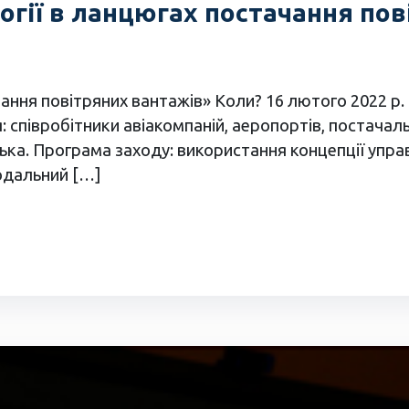
логії в ланцюгах постачання по
ання повітряних вантажів» Коли? 16 лютого 2022 р. 
співробітники авіакомпаній, аеропортів, постачальн
нська. Програма заходу: використання концепції упра
модальний […]