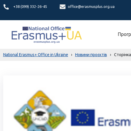
+38 (099) 332-26-45
office@erasmusplus.org.ua
Прогр
National Erasmus+ Office in Ukraine
›
Новини проєктів
›
Сторінка