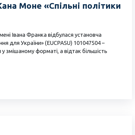
ана Моне «Спільні політики
імені Івана Франка відбулася установча
ння для України» (EUCPASU) 101047504 –
 змішаному форматі, а відтак більшість