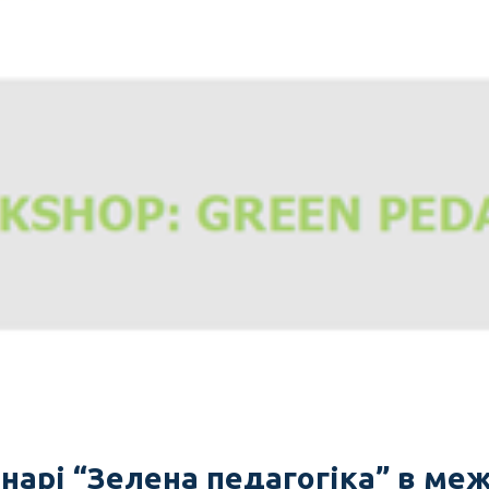
інарі “Зелена педагогіка” в ме