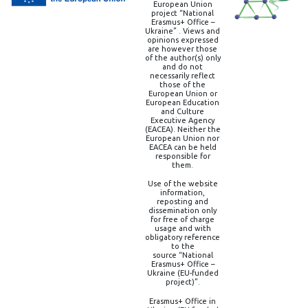
European Union
project “National
Erasmus+ Office –
Ukraine” . Views and
opinions expressed
are however those
of the author(s) only
and do not
necessarily reflect
those of the
European Union or
European Education
and Culture
Executive Agency
(EACEA). Neither the
European Union nor
EACEA can be held
responsible for
them.
Use of the website
information,
reposting and
dissemination only
for free of charge
usage and with
obligatory reference
to the
source “National
Erasmus+ Office –
Ukraine (EU-funded
project)”.
Erasmus+ Office in