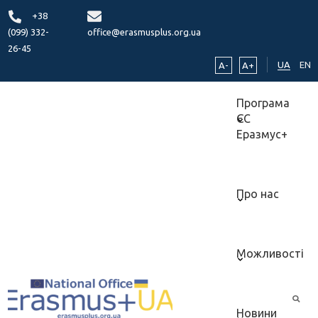
+38
(099) 332-
office@erasmusplus.org.ua
26-45
UA
EN
A-
A+
Програма
ЄС
Еразмус+
Про нас
Можливості
Новини