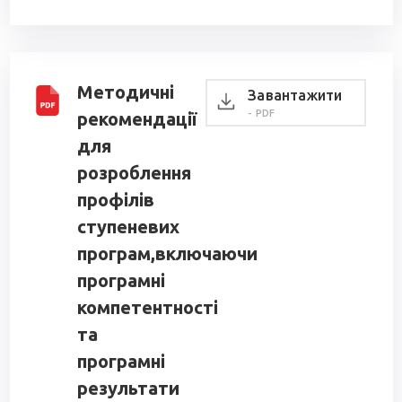
Методичні
Завантажити
- PDF
рекомендації
для
розроблення
профілів
ступеневих
програм,включаючи
програмні
компетентності
та
програмні
результати