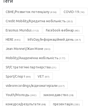
Теги
CBHE/Розвиток потенціалу
COVID-19
(456)
(14)
Credit Mobility/Кредитна мобільність
(202)
Erasmus Mundus
Facebook-вебінар
(112)
(40)
HERE
InfoDay/Інформаційний день
(445)
(347)
Jean Monnet/Жан Моне
(593)
Mobility/Академічна мобільність
(177)
SP/Стратегічні партнерства
(21)
Sport/Спорт
VET
(99)
(97)
videorecordings/відеоматеріали
(227)
Youth/Молодь
законодавство
(242)
(28)
конкурси/результати
презентація
(98)
(230)