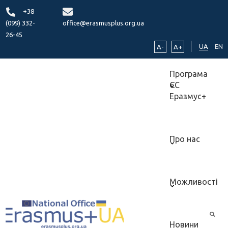
+38
(099) 332-
office@erasmusplus.org.ua
26-45
UA
EN
A-
A+
Програма
ЄС
Еразмус+
Про нас
Можливості
Новини