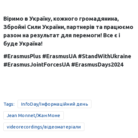
Віримо в Україну, кожного громадянина,
Збройні Сили України, партнерів та працюємо
разом на результат для перемоги! Все є і
буде Україна!
#ErasmusPlus #ErasmusUA #StandWithUkraine
#ErasmusJointForcesUA
#ErasmusDays
2024
Tags:
InfoDay/Інформаційний день
Jean Monnet/Жан Моне
videorecordings/відеоматеріали