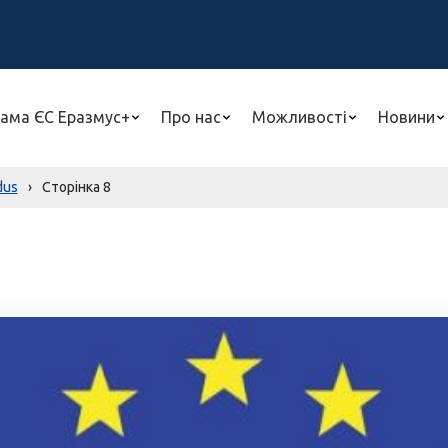
ама ЄС Еразмус+
Про нас
Можливості
Новини
dus
›
Сторінка 8