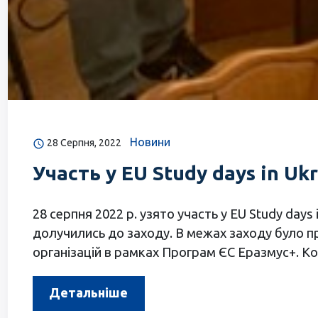
Новини
28 Серпня, 2022
Участь у EU Study days in Ukr
28 серпня 2022 р. узято участь у EU Study days
долучились до заходу. В межах заходу було п
організацій в рамках Програм ЄС Еразмус+. К
Детальніше