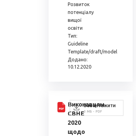
Розвиток
потенціалу
вищої
освіти
Тип:
Guideline
Template/draft/model
Додано:
10.12.2020
Виконавцям
Завантажити
3 МБ - PDF
СВНЕ
2020
щодо