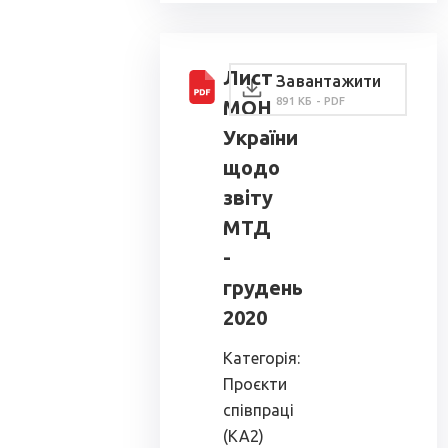
Лист
Завантажити
891 КБ - PDF
МОН
України
щодо
звіту
МТД
-
грудень
2020
Категорія:
Проєкти
співпраці
(КА2)