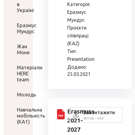
в
Категорія:
Україні
Еразмус
Мундус
Еразмус
Проєкти
Мундус
співпраці
(КА2)
Жан
Тип:
Моне
Presentation
Додано:
Матеріали
HERE
25.03.2021
team
Молодь
Навчальна
Erasmus+
Завантажити
мобільність
497 КБ - PDF
2021-
(КА1)
2027