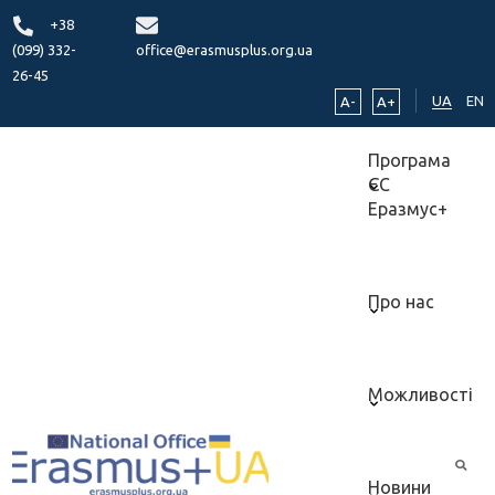
+38
(099) 332-
office@erasmusplus.org.ua
26-45
UA
EN
A-
A+
Програма
ЄС
Еразмус+
Про нас
Можливості
Новини