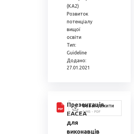
(КА2)
Розвиток
потенціалу
вищої
освіти
Тип:
Guideline
Додано:
27.01.2021
Презентація
Завантажити
1 МБ - PDF
ЕАСЕА
для
виконавців