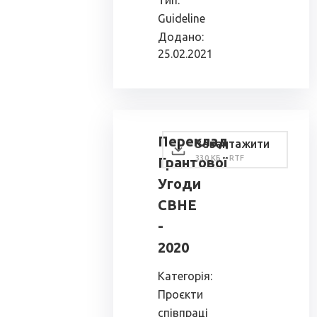
Тип:
Guideline
Додано:
25.02.2021
Переклад
Завантажити
330 КБ - RTF
Грантової
Угоди
СВНЕ
-
2020
Категорія:
Проєкти
співпраці