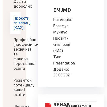
Освіта
-
дорослих
EMJMD
Проєкти
Категорія:
співпраці
Еразмус
(КА2)
Мундус
Проєкти
Професійно
(професійно-
співпраці
технічна)
(КА2)
та
Тип:
фахова
Presentation
передвища
освіта
Додано:
25.03.2021
Розвиток
потенціалу
вищої
освіти
REHAB
Завантажити
Шкільна