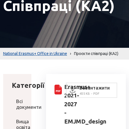
Співпраці (КА2)
National Erasmus+ Office in Ukraine
›
Проєкти співпраці (КА2)
Категорії
Erasmus+
Завантажити
455 КБ - PDF
2021-
Всі
2027
документи
-
EMJMD_design
Вища
освіта