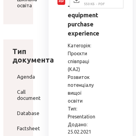
550 КБ - PDF
освіта
-
equipment
purchase
experience
Категорія:
Тип
Проєкти
документа
співпраці
(КА2)
Agenda
Розвиток
потенціалу
Call
вищої
document
освіти
Тип:
Database
Presentation
Додано:
Factsheet
25.02.2021