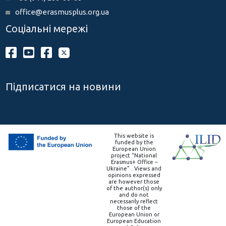
office@erasmusplus.org.ua
Соціальні мережі
Підписатися на новини
This website is
funded by the
European Union
project “National
Erasmus+ Office –
Ukraine” . Views and
opinions expressed
are however those
of the author(s) only
and do not
necessarily reflect
those of the
European Union or
European Education