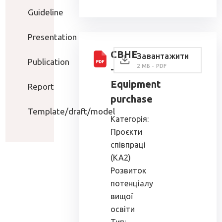
Guideline
Presentation
CBHE
Завантажити
Publication
2 МБ - PDF
-
Equipment
Report
purchase
Template/draft/model
Категорія:
Проєкти
співпраці
(КА2)
Розвиток
потенціалу
вищої
освіти