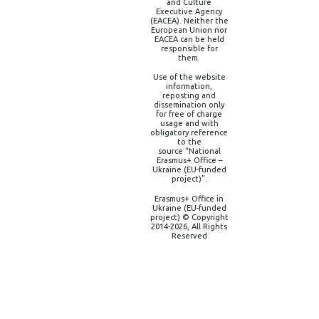
and Culture
Executive Agency
(EACEA). Neither the
European Union nor
EACEA can be held
responsible for
them.
Use of the website
information,
reposting and
dissemination only
for free of charge
usage and with
obligatory reference
to the
source “National
Erasmus+ Office –
Ukraine (EU-funded
project)”.
Erasmus+ Office in
Ukraine (EU-funded
project) © Copyright
2014-2026, All Rights
Reserved