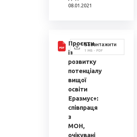
08.01.2021
Проєкти
Завантажити
1 МБ - PDF
із
розвитку
потенціалу
вищої
освіти
Еразмус+:
співпраця
з
МОН,
очікувані