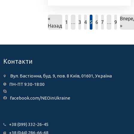
«
Впере
1
…
3
4
5
6
7
…
9
Назад
»
Контакти
Вул. Бастіонна, буд. 9, пов. 8 Київ, 01601, Україна
ПН-ПТ 9:30-18:00
facebook.com/NEOinUkraine
+38 (099) 332-26-45
+38 (044) 286-66-68