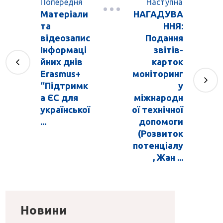
Попередня
Наступна
Матеріали
НАГАДУВА
та
ННЯ:
відеозапис
Подання
Інформаці
звітів-
йних днів
карток
Erasmus+
моніторинг
“Підтримк
у
а ЄС для
міжнародн
української
ої технічної
...
допомоги
(Розвиток
потенціалу
, Жан ...
Новини