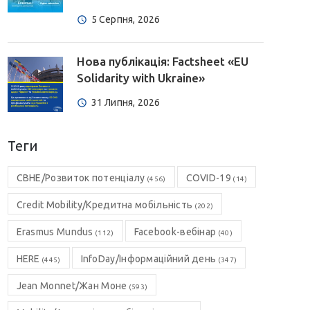
5 Серпня, 2026
Нова публікація: Factsheet «EU
Solidarity with Ukraine»
31 Липня, 2026
Теги
CBHE/Розвиток потенціалу
COVID-19
(456)
(14)
Credit Mobility/Кредитна мобільність
(202)
Erasmus Mundus
Facebook-вебінар
(112)
(40)
HERE
InfoDay/Інформаційний день
(445)
(347)
Jean Monnet/Жан Моне
(593)