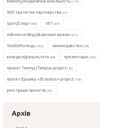
Mobility/Академічна мобільність
(177)
SP/Стратегічні партнерства
(21)
Sport/Спорт
VET
(99)
(97)
videorecordings/відеоматеріали
(227)
Youth/Молодь
законодавство
(242)
(28)
конкурси/результати
презентація
(98)
(230)
проект Темпус/Tempus project
(70)
проєкт Еразмус+/Erasmus+ project
(730)
реєстрація проєктів
(10)
Архів