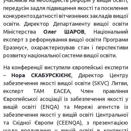
учасників на необхідність реформ у вищій освіті,
передусім задля підвищення якості та посилення
конкурентоздатності вітчизняних закладів вищої
освіти. Директор Департаменту вищої освіти
Міністерства
Олег ШАРОВ
, Національний
експерт з реформування вищої освіти Програми
Еразмус+, охарактеризував стан і перспективи
розвитку національної системи вищої освіти.
На конференції виступили європейські експерти
–
Нора СКАБУРСКІЄНЄ
, Директор Центру
забезпечення якості вищої освіти (SKVC) Литви,
експерт ТАМ ЕАСЕА, Член правління
Європейської асоціації із забезпечення якості у
вищій освіті (ENQA) та Мережі агентств із
забезпечення якості у вищій освіті Центральної
та Східної Європи (CEENQA), з презентацією
щодо врядування у вищій освіті в контексті