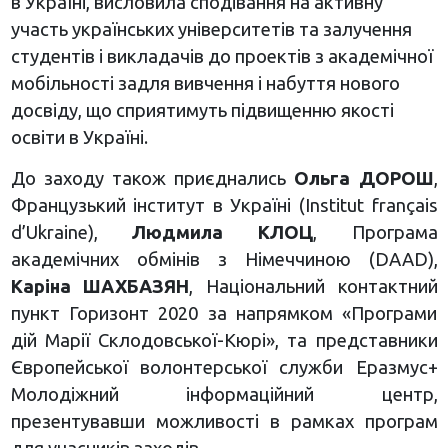
в Україні, висловила сподівання на активну
участь українських університетів та залучення
студентів і викладачів до проектів з академічної
мобільності задля вивчення і набуття нового
досвіду, що сприятимуть підвищенню якості
освіти в Україні.
До заходу також приєднались
Ольга ДОРОШ
,
Французький інститут в Україні (Institut français
d’Ukraine),
Людмила КЛОЦ
, Програма
академічних обмінів з Німеччиною (DAAD),
Каріна ШАХБАЗЯН
, Національний контактний
пункт Горизонт 2020 за напрямком «Програми
дій Марії Склодовської-Кюрі», та представники
Європейської волонтерської служби Еразмус+
Молодіжний інформаційний центр,
презентувавши можливості в рамках програм