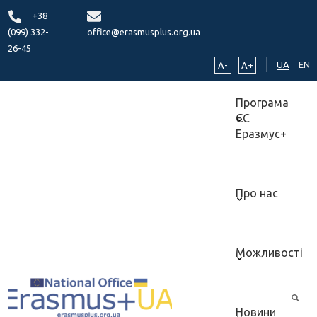
+38
(099) 332-
office@erasmusplus.org.ua
26-45
UA
EN
A-
A+
Програма
ЄС
Еразмус+
Про нас
Можливості
Новини