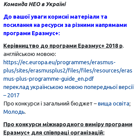
Команда НЕО в Україні
До вашої уваги корисні матеріали та
посилання на ресурси за різними напрямами
програми Еразмус+:
Керівництво до програми Еразмус+ 2018 р
.
англійською мовою:
https://ec.europa.eu/programmes/erasmus-
plus/sites/erasmusplus2/files/files/resources/eras
mus-plus-programme-guide_en.pdf
переклад українською мовою попередньої версії
– 2017
Про конкурси і загальний бюджет –
вища освіта
;
Молодь
.
Про конкурси міжнародного виміру програми
Еразмус+ для співпраці організацій: