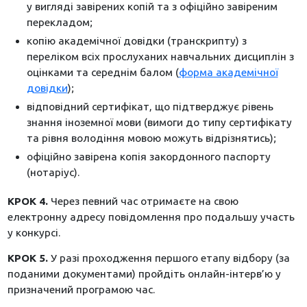
у вигляді завірених копій та з офіційно завіреним
перекладом;
копію академічної довідки (транскрипту) з
переліком всіх прослуханих навчальних дисциплін з
оцінками та середнім балом (
форма академічної
довідки
);
відповідний сертифікат, що підтверджує рівень
знання іноземної мови (вимоги до типу сертифікату
та рівня володіння мовою можуть відрізнятись);
офіційно завірена копія закордонного паспорту
(нотаріус).
КРОК 4.
Через певний час отримаєте на свою
електронну адресу повідомлення про подальшу участь
у конкурсі.
КРОК 5.
У разі проходження першого етапу відбору (за
поданими документами) пройдіть онлайн-інтерв’ю у
призначений програмою час.