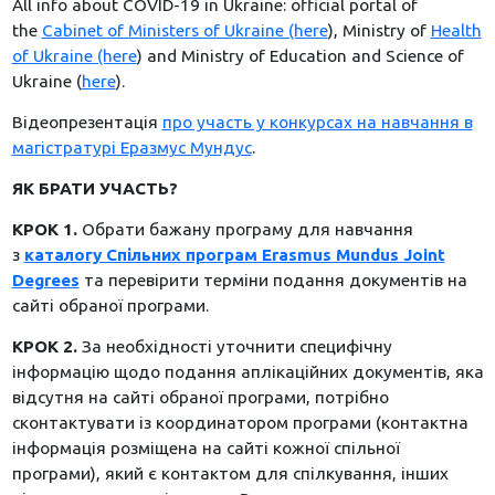
All info about COVID-19 in Ukraine: official portal of
the
Cabinet of Ministers of Ukraine (here
), Ministry of
Health
of Ukraine (here
) and Ministry of Education and Science of
Ukraine (
here
).
Відеопрезентація
про участь у конкурсах на навчання в
магістратурі Еразмус Мундус
.
ЯК БРАТИ УЧАСТЬ?
КРОК 1.
Обрати бажану програму для навчання
з
каталогу Спільних програм Erasmus Mundus Joint
Degrees
та перевірити терміни подання документів на
сайті обраної програми.
КРОК 2.
За необхідності уточнити специфічну
інформацію щодо подання аплікаційних документів, яка
відсутня на сайті обраної програми, потрібно
сконтактувати із координатором програми (контактна
інформація розміщена на сайті кожної спільної
програми), який є контактом для спілкування, інших