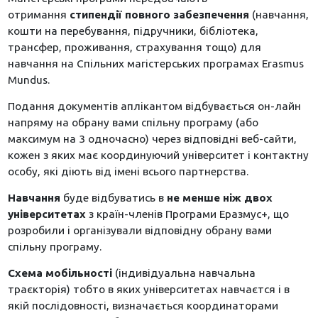
отримання
стипендії повного забезпечення
(навчання,
кошти на перебування, підручники, бібліотека,
трансфер, проживання, страхування тощо) для
навчання на Спільних магістерських програмах Erasmus
Mundus.
Подання документів аплікантом відбувається он-лайн
напряму на обрану вами спільну програму (або
максимум на 3 одночасно) через відповідні веб-сайти,
кожен з яких має координуючий університет і контактну
особу, які діють від імені всього партнерства.
Навчання
буде відбуватись в
не менше ніж двох
університетах
з країн-членів Програми Еразмус+, що
розробили і організували відповідну обрану вами
спільну програму.
Схема мобільності
(індивідуальна навчальна
траєкторія) тобто в яких університетах навчаєтся і в
якій послідовності, визначається координаторами