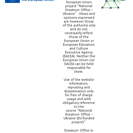
European Union
project “National
Erasmus+ Office –
Ukraine” . Views and
opinions expressed
are however those
of the author(s) only
and do not
necessarily reflect
those of the
European Union or
European Education
and Culture
Executive Agency
(EACEA). Neither the
European Union nor
EACEA can be held
responsible for
them.
Use of the website
information,
reposting and
dissemination only
for free of charge
usage and with
obligatory reference
to the
source “National
Erasmus+ Office –
Ukraine (EU-funded
project)”.
Erasmus+ Office in