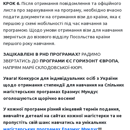
КРОК 6.
Після отримання повідомлення та офіційного
листа про зарахування на програму, необхідно вчасно
подати документи на отримання візи до країни, яка є
першою у схемі мобільності під час навчання за
програмою. Щодо умови отримання візи для навчання
зверніться до візового відділу Посольства країни
першого року навчання.
ЗАЦІКАВЛЕНІ В PHD ПРОГРАМАХ?
РАДИМО
ЗВЕРТАТИСЬ ДО
ПРОГРАМИ ЄС ГОРИЗОНТ ЄВРОПА
,
НАПРЯМ МАРІЇ СКЛОДОВСЬКОЇ-КЮРІ.
Увага! Конкурси для індивідуальних осіб з України
щодо отримання стипендії для навчання на Спільних
магістерських програмах Еразмус Мундус
оголошуються щорічно восени!
У кожної програми різний кінцевий термін подання,
вивчайте детеалі на сайтах кожної магістерки та не
пропустіть свій шанс навчатись на унікальних
магістерських програмах Еразмус Мундус
!!!