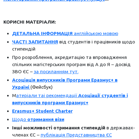
КОРИСНІ МАТЕРІАЛИ:
ДЕТАЛЬНА ІНФОРМАЦІЯ
англійською мовою
ЧАСТІ ЗАПИТАННЯ
від студентів і працівників щодо
стипендій
Про розроблення, акредитацію та впровадження
спільних магістерських програм від А до Я – досвід
ЗВО ЄС –
за посиланням тут.
Асоціація випускників Програми Еразмус+ в
Україні
(Фейсбук)
М
атеріали таі рекомендації
Асоціації студентів і
випускників програми Еразмус+
Erasmus+ Student Charter
Щодо
отримання візи
Інші можливості отримання стипендій
в державах-
членах ЄС –
публікація Представництва ЄС