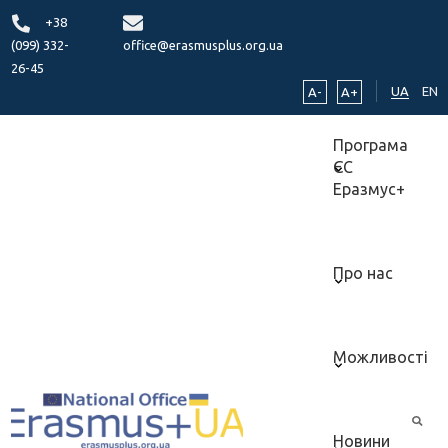
+38
(099) 332-
office@erasmusplus.org.ua
26-45
UA
EN
A-
A+
Програма
ЄС
Еразмус+
Про нас
Можливості
Новини