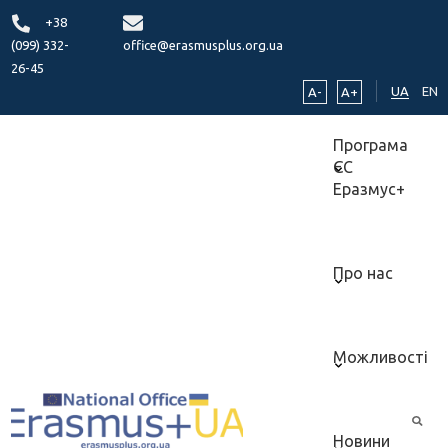
+38
(099) 332-
office@erasmusplus.org.ua
26-45
UA
EN
A-
A+
Програма
ЄС
Еразмус+
Про нас
Можливості
Новини