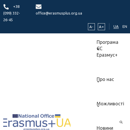
+38
(099) 332-
office@erasmusplus.org.ua
26-45
UA
EN
A-
A+
Програма
ЄС
Еразмус+
Про нас
Можливості
Новини