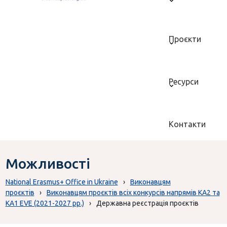
Проєкти
Ресурси
Контакти
Можливості
National Erasmus+ Office in Ukraine
›
Виконавцям
проєктів
›
Виконавцям проєктів всіх конкурсів напрямів КА2 та
KA1 EVE (2021-2027 рр.)
›
Державна реєстрація проєктів